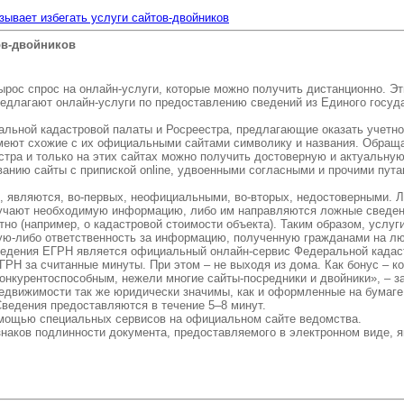
ывает избегать услуги сайтов-двойников
ов-двойников
ырос спрос на онлайн-услуги, которые можно получить дистанционно. 
едлагают онлайн-услуги по предоставлению сведений из Единого госуда
альной кадастровой палаты и Росреестра, предлагающие оказать учетно
еют схожие с их официальными сайтами символику и названия. Обращаем 
тра и только на этих сайтах можно получить достоверную и актуальну
ванию сайты с припиской online, удвоенными согласными и прочими пу
, являются, во-первых, неофициальными, во-вторых, недостоверными. Л
получают необходимую информацию, либо им направляются ложные сведен
тно (например, о кадастровой стоимости объекта). Таким образом, услу
ю-либо ответственность за информацию, полученную гражданами на любых 
ведения ЕГРН является официальный онлайн-сервис Федеральной кадас
ГРН за считанные минуты. При этом – не выходя из дома. Как бонус – 
конкурентоспособным, нежели многие сайты-посредники и двойники», – 
движимости так же юридически значимы, как и оформленные на бумаге
ведения предоставляются в течение 5–8 минут.
омощью специальных сервисов на официальном сайте ведомства.
наков подлинности документа, предоставляемого в электронном виде, я