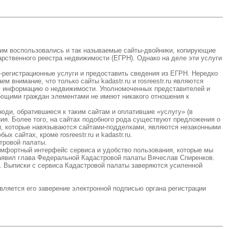
Этим воспользовались и так называемые сайты-двойники, копирующие
рственного реестра недвижимости (ЕГРН). Однако на деле эти услуги
-регистрационные услуги и предоставить сведения из ЕГРН. Нередко
внимание, что только сайты kadastr.ru и rosreestr.ru являются
ю информацию о недвижимости. Уполномоченных представителей и
тающими граждан элементами не имеют никакого отношения к
юди, обратившиеся к таким сайтам и оплатившие «услугу» (в
ия. Более того, на сайтах подобного рода существуют предложения о
ги, которые навязываются сайтами-подделками, являются незаконными
сайтах, кроме rosreestr.ru и kadastr.ru.
тровой палаты.
комфортный интерфейс сервиса и удобство пользования, которые мы
заявил глава Федеральной Кадастровой палаты Вячеслав Спиренков.
. Выписки с сервиса Кадастровой палаты заверяются усиленной
вляется его заверение электронной подписью органа регистрации