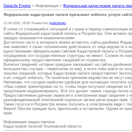
DataLife Engine
> Информация >
Федеральная кадастровая палата приз
Федеральная кадастровая палата призывает избегать услуги сайт
21-04-2020, 18:59. Разместил:
lyubchenko
В связи со сложившейся ситуацией в стране в период самоизоляции в
сайты Федеральной кадастровой палаты и Росреестра. Они активно пр
нередко оказываются мошенническими.
Достаточно часто в интернете можно встретить сайты-двойники Федер
они заявляют о своих полномочиях действовать от лица ведомств и им
единственными официальными сайтами Кадастровой палаты и Росреес
посредников эти государственные структуры не имеют. Схожие по наз
официальному предоставлению сведений из госреестра.
Выписки сведений, которые граждане заказывают на сайтах-двойниках
большинстве случаев – переплатив за нее), в итоге либо вовсе не 
покупке сведений, которые Кадастровая палата предоставляет беспла
и их следует избегать. По понятным причинам ведомства не несут каку
Напомним, что сегодня наиболее удобным для желающих получить с
«Наш сервис ориентирован на то, чтобы люди получали сведения из Е
продолжаем модернизировать. Всё это делает сервис гораздо более 
Предоставляемые данным сервисом в электронном виде сведения о не
квалифицированной электронной подписью органа регистрации прав. С
Также госуслуги Росреестра можно получить в электронном виде с п
Важно! Просим граждан быть бдительнее и осторожнее. Одним из приз
прав.
Информация предоставлена
Кадастровой палатой Ульяновской области