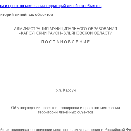
ки и проектов межевания территорий линейных объектов
риторий линейных объектов
АДМИНИСТРАЦИЯ МУНИЦИПАЛЬНОГО ОБРАЗОВАНИЯ
«КАРСУНСКИЙ РАЙОН» УЛЬЯНОВСКОЙ ОБЛАСТИ
П О С Т А Н О В Л Е Н И Е
р.п. Карсун
Об утверждении проектов планировки и проектов межевания
территорий линейных объектов
бщих принципах организации местного самоуправления в Российской Фед