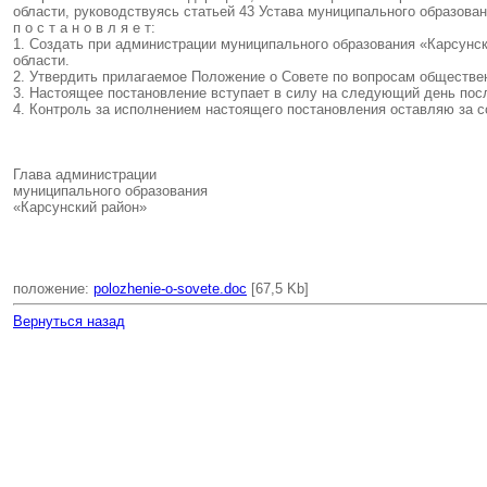
области, руководствуясь статьей 43 Устава муниципального образова
п о с т а н о в л я е т:
1. Создать при администрации муниципального образования «Карсунс
области.
2. Утвердить прилагаемое Положение о Совете по вопросам обществе
3. Настоящее постановление вступает в силу на следующий день посл
4. Контроль за исполнением настоящего постановления оставляю за с
Глава администрации
муниципального образования
«Карсунский район»
положение:
polozhenie-o-sovete.doc
[67,5 Kb]
Вернуться назад