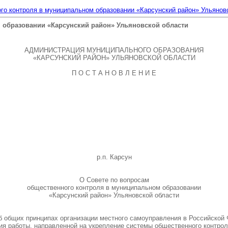
го контроля в муниципальном образовании «Карсунский район» Ульянов
 образовании «Карсунский район» Ульяновской области
АДМИНИСТРАЦИЯ МУНИЦИПАЛЬНОГО ОБРАЗОВАНИЯ
«КАРСУНСКИЙ РАЙОН» УЛЬЯНОВСКОЙ ОБЛАСТИ
П О С Т А Н О В Л Е Н И Е
р.п. Карсун
О Совете по вопросам
общественного контроля в муниципальном образовании
«Карсунский район» Ульяновской области
б общих принципах организации местного самоуправления в Российской 
ния работы, направленной на укрепление системы общественного контро