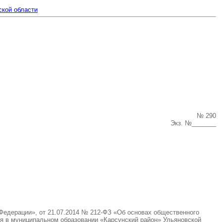
ской области
№ 290
Экз. №_______
Федерации», от 21.07.2014 № 212-ФЗ «Об основах общественного
ля в муниципальном образовании «Карсунский район» Ульяновской