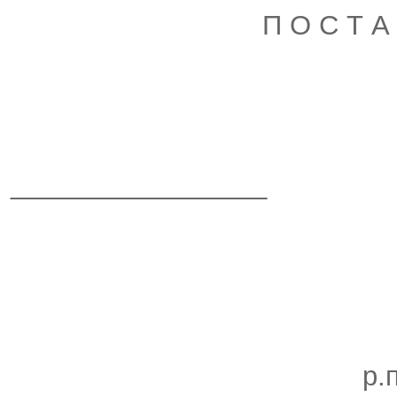
П О С Т А
_________________
р.