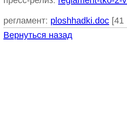
пресс-релиз:
reglament-tko-2-
регламент:
ploshhadki.doc
[41 
Вернуться назад