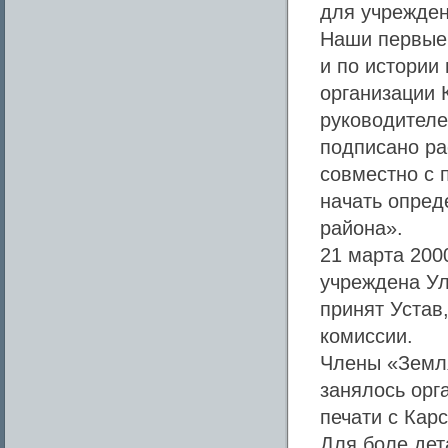
для учрежден
Наши первые 
и по истории
организации 
руководителе
подписано ра
совместно с 
начать опред
района».
21 марта 200
учреждена Ул
принят Устав
комиссии.
Члены «Земля
занялось орг
печати с Кар
Для боле дет