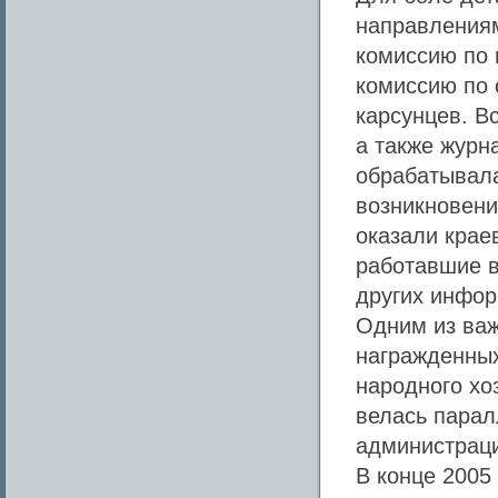
направлениям
комиссию по 
комиссию по 
карсунцев. В
а также журн
обрабатывала
возникновени
оказали крае
работавшие в
других инфор
Одним из ва
награжденных
народного хо
велась парал
администраци
В конце 2005