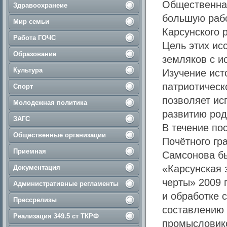
Общественная
Здравоохранеие
большую рабо
Мир семьи
Карсунского 
Работа ГОЧС
Цель этих ис
Образование
земляков с и
Культура
Изучение ист
патриотическ
Спорт
позволяет ис
Молодежная политика
развитию род
ЗАГС
В течение по
Общественные организации
Почётного гр
Приемная
Самсонова бы
«Карсунская з
Документация
черты» 2009 
Административные регламенты
и обработке 
Прессрелизы
составлению 
Реализация 349.5 ст ТКРФ
промысловико