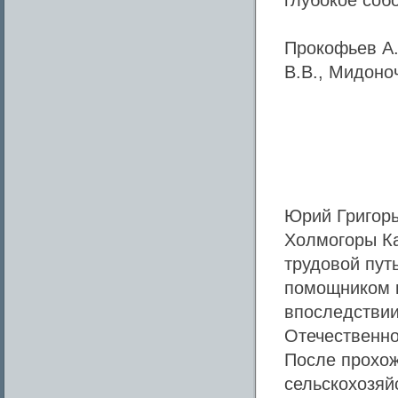
глубокое соб
Прокофьев А.Н
В.В., Мидоноч
Юрий Григорь
Холмогоры Ка
трудовой путь
помощником к
впоследствии
Отечественной
После прохож
сельскохозяй