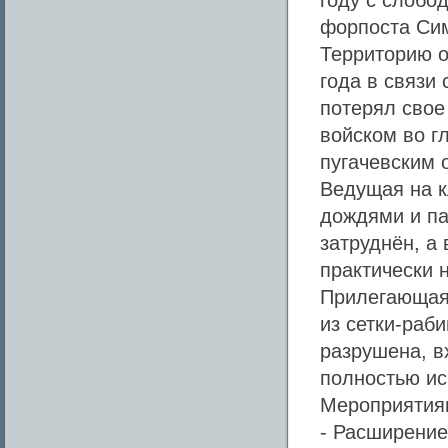
году с слобо
форпоста Сим
Территорию о
года в связи
потерял свое
войском во г
пугачевским 
Ведущая на к
дождями и па
затруднён, а
практически 
Прилегающая 
из сетки-раб
разрушена, в
полностью ис
Мероприятиям
- Расширение 