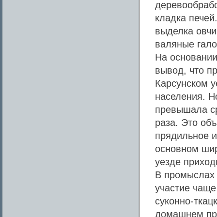
деревообрабо
кладка печей
выделка овчи
валяные гало
На основании
вывод, что п
Карсунском у
населения. Н
превышала ср
раза. Это об
прядильное и
основном ши
уезде приход
В промыслах 
участие чаще
суконно-ткац
домашнем пр