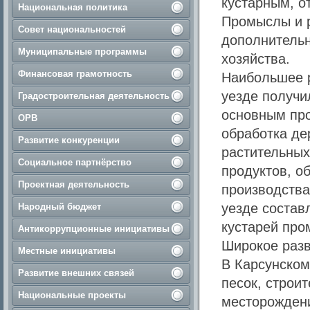
кустарным, о
Национальная политика
Промыслы и р
Совет национальностей
дополнительн
Муниципальные программы
хозяйства.
Финансовая грамотность
Наибольшее р
уезде получи
Градостроительная деятельность
основным пр
ОРВ
обработка де
Развитие конкуренции
растительных
Социальное партнёрство
продуктов, о
Проектная деятельность
производства
уезде состав
Народный бюджет
кустарей про
Антикоррупционные инициативы
Широкое разв
Местные инициативы
В Карсунском
Развитие внешних связей
песок, строи
Национальные проекты
месторождени