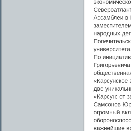
экономическо
Североатлант
Ассамблеи в 
заместителем
народных деп
Попечительск
университета
По инициатив
Григорьевича
общественная
«Карсунское 
две уникальн
«Карсун: от з
Самсонов Юри
огромный вкл
обороноспосо
важнейшие в