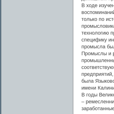
В ходе изуче
воспоминаний
только по ис
промысловика
технологию п
специфику ин
промысла был
Промыслы и р
промышленных
соответствую
предприятий,
была Языковс
имени Калин
В годы Велик
– ремесленни
заработанные