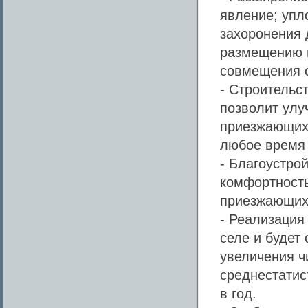
явление; упл
захоронения 
размещению н
совмещения 
- Строительс
позволит улу
приезжающих 
любое время 
- Благоустро
комфортность
приезжающих 
- Реализация
селе и будет
увеличения ч
среднестатис
в год.