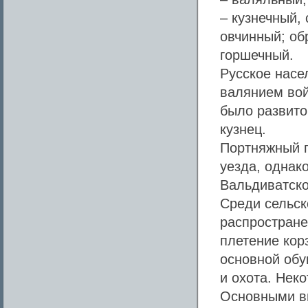
– кузнечный,
овчинный; об
горшечный.
Русское насе
валянием вой
было развито
кузнец.
Портняжный п
уезда, однак
Вальдиватско
Среди сельск
распростране
плетение корз
основной обу
и охота. Нек
Основными ви