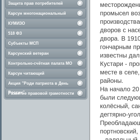
Защита прав потребителей
месторождени
промысел воз
Карсун многонациональный
производства 
КУМИЗО
дворов с нас
518 ФЗ
двора. В 1910
Субъекты МСП
гончарным пр
Карсунский ветеран
известны дал
Кустари - пр
Контрольно-счётная палата МО
месте в селе,
Карсун читающий
районы.
Акция "Роди патриота в День
На начало 20
России"
Развитие правовой грамотности
были следующ
колёсный, са
дегтярно-уго
Преобладающ
портновский,
– валяльный,