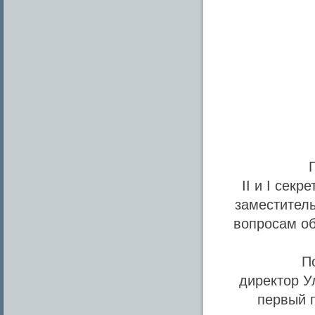
II и I сек
заместител
вопросам об
П
директор Ул
первый 