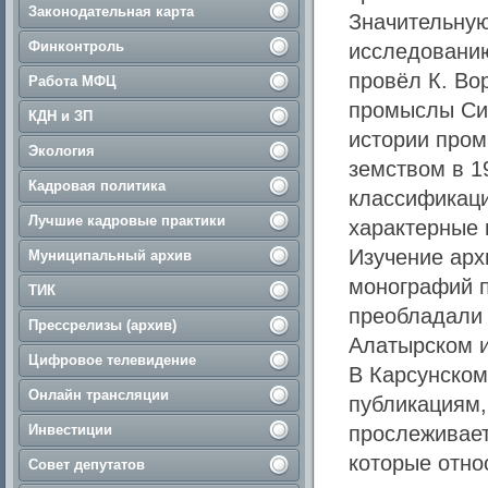
Законодательная карта
Значительную
Финконтроль
исследованию
провёл К. Во
Работа МФЦ
промыслы Сим
КДН и ЗП
истории пром
Экология
земством в 1
Кадровая политика
классификаци
Лучшие кадровые практики
характерные 
Изучение арх
Муниципальный архив
монографий п
ТИК
преобладали 
Прессрелизы (архив)
Алатырском 
Цифровое телевидение
В Карсунском
Онлайн трансляции
публикациям,
Инвестиции
прослеживает
которые отно
Совет депутатов