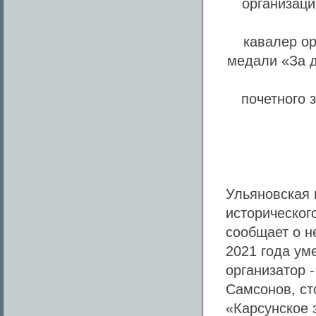
организаци
кавалер ор
медали «За д
почетного 
Ульяновская 
историческог
сообщает о н
2021 года ум
организатор 
Самсонов, ст
«Карсунское 