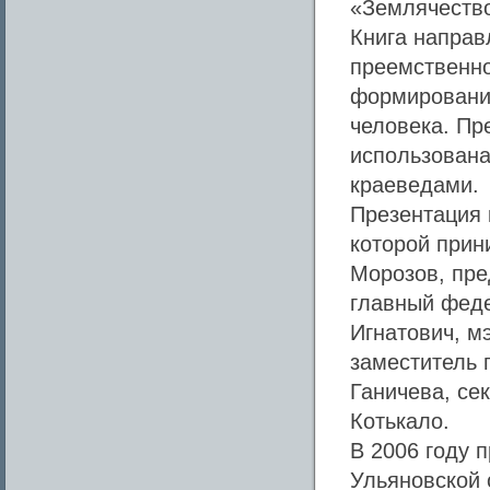
«Землячество
Книга направ
преемственно
формирования
человека. Пр
использована
краеведами.
Презентация к
которой прин
Морозов, пре
главный феде
Игнатович, мэ
заместитель 
Ганичева, се
Котькало.
В 2006 году 
Ульяновской 