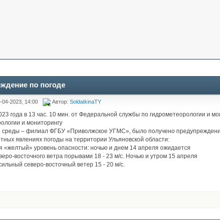
ждение по погоде
-04-2023, 14:00
Автор:
SoldatkinaTY
023 года в 13 час. 10 мин. от Федеральной службы по гидрометеорологии и 
ологии и мониторингу
 среды – филиал ФГБУ «Приволжское УГМС», было получено предупреждени
тных явлениях погоды на территории Ульяновской области:
 «желтый» уровень опасности: ночью и днем 14 апреля ожидается
веро-восточного ветра порывами 18 - 23 м/с. Ночью и утром 15 апреля
сильный северо-восточный ветер 15 - 20 м/с.