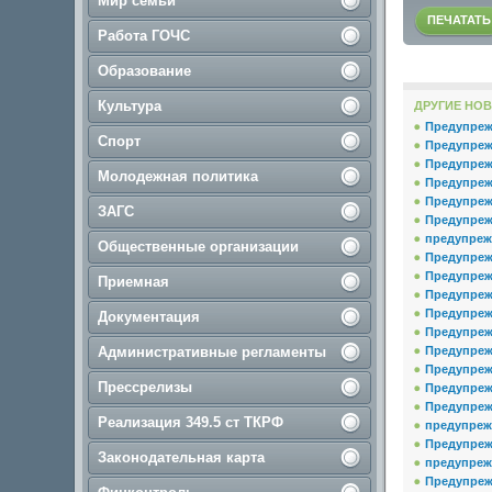
Мир семьи
ПЕЧАТАТЬ
Работа ГОЧС
Образование
Культура
ДРУГИЕ НОВ
Предупреж
Спорт
Предупреж
Предупреж
Молодежная политика
Предупреж
Предупреж
ЗАГС
Предупреж
предупреж
Общественные организации
Предупреж
Предупреж
Приемная
Предупреж
Предупреж
Документация
Предупреж
Административные регламенты
Предупреж
Предупреж
Прессрелизы
Предупреж
Предупреж
Реализация 349.5 ст ТКРФ
предупреж
Предупреж
Законодательная карта
предупреж
Предупреж