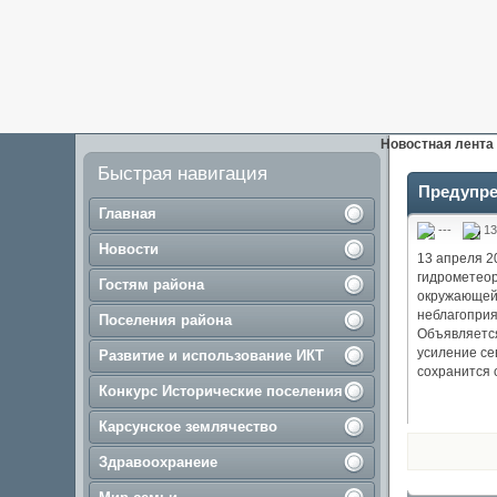
Новостная лента
Быстрая навигация
Предупре
Главная
---
13
Новости
13 апреля 2
гидрометеор
Гостям района
окружающей
неблагоприя
Поселения района
Объявляется
усиление се
Развитие и использование ИКТ
сохранится 
Конкурс Исторические поселения
Карсунское землячество
Здравоохранеие