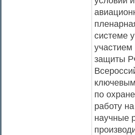
условий и
авиационн
пленарна
системе у
участием
защиты Р
Всеросси
ключевым
по охране 
работу на
научные р
производ