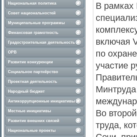
В рамках
Национальная политика
Совет национальностей
специали
Муниципальные программы
комплексу
Финансовая грамотность
включая 
Градостроительная деятельность
по охране
ОРВ
Развитие конкуренции
участие р
Социальное партнёрство
Правител
Проектная деятельность
Минтруда 
Народный бюджет
междунар
Антикоррупционные инициативы
Во второ
Местные инициативы
Развитие внешних связей
труда, ко
Национальные проекты
Сочи, при