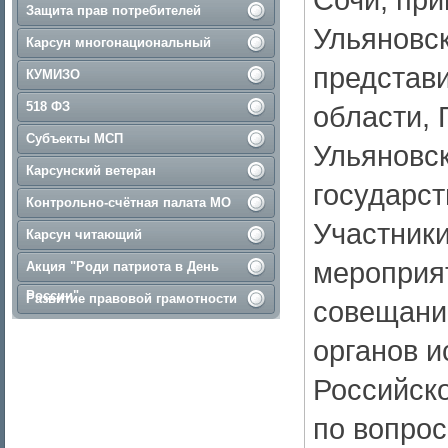
Защита прав потребителей
Ульяновск
Карсун многонациональный
представ
КУМИЗО
518 ФЗ
области, 
Субъекты МСП
Ульяновск
Карсунский ветеран
государс
Контрольно-счётная палата МО
Участники
Карсун читающий
мероприят
Акция "Роди патриота в День
России"
Развитие правовой грамотности
совещани
органов и
Российск
по вопро