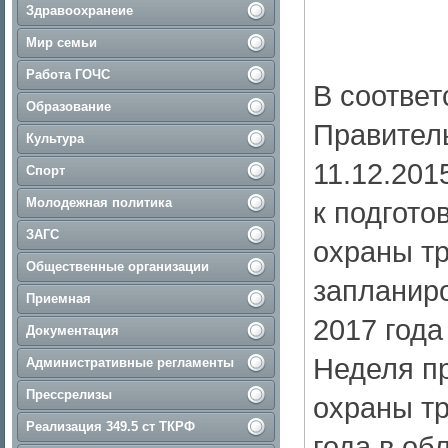
Здравоохранеие
Мир семьи
Работа ГОЧС
В соответ
Образование
Правител
Культура
11.12.201
Спорт
Молодежная политика
к подгото
ЗАГС
охраны тр
Общественные организации
запланиро
Приемная
2017 года 
Документация
Неделя п
Административные регламенты
Прессрелизы
охраны т
Реализация 349.5 ст ТКРФ
года в об