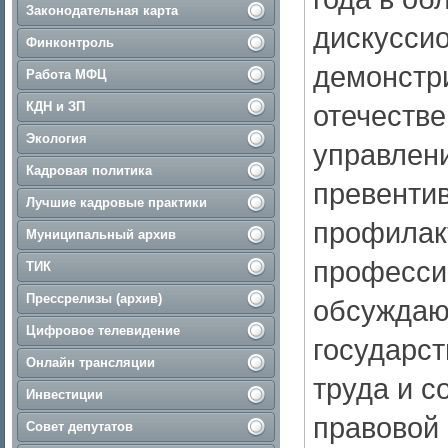
Законодательная карта
дискуссио
Финконтроль
демонстр
Работа МФЦ
КДН и ЗП
отечестве
Экология
управлени
Кадровая политика
превенти
Лучшие кадровые практики
профилак
Муниципальный архив
професси
ТИК
Прессрелизы (архив)
обсуждаю
Цифровое телевидение
государст
Онлайн трансляции
труда и 
Инвестиции
правовой 
Совет депутатов