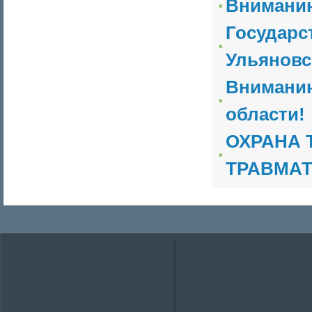
Вниманию
Государс
Ульяновс
Вниманию
области!
ОХРАНА 
ТРАВМА