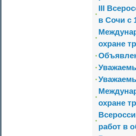
III Всер
в Сочи с 1
Междунар
охране тр
Объявле
Уважаемы
Уважаемы
Междунар
охране т
Всеросси
работ в о