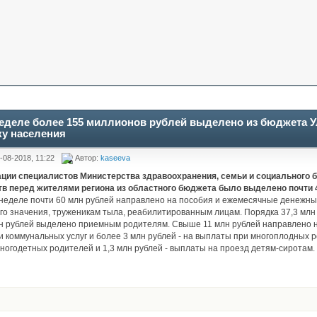
неделе более 155 миллионов рублей выделено из бюджета 
у населения
-08-2018, 11:22
Автор:
kaseeva
ции специалистов Министерства здравоохранения, семьи и социального б
тв перед жителями региона из областного бюджета было выделено почти 4
й неделе почти 60 млн рублей направлено на пособия и ежемесячные денежн
о значения, труженикам тыла, реабилитированным лицам. Порядка 37,3 млн 
н рублей выделено приемным родителям. Свыше 11 млн рублей направлено н
 коммунальных услуг и более 3 млн рублей - на выплаты при многоплодных ро
ногодетных родителей и 1,3 млн рублей - выплаты на проезд детям-сиротам.