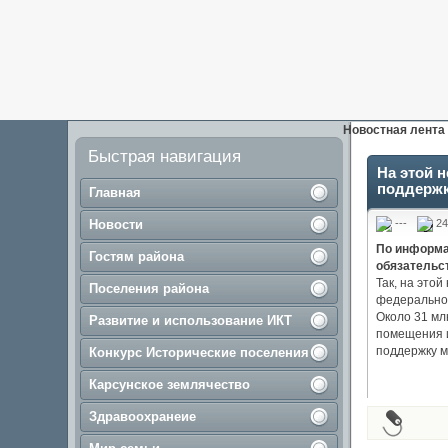
Новостная лента
Быстрая навигация
На этой 
поддержк
Главная
Новости
---
24
По информа
Гостям района
обязательс
Так, на это
Поселения района
федеральног
Около 31 мл
Развитие и использование ИКТ
помещения и
поддержку м
Конкурс Исторические поселения
Карсунское землячество
Здравоохранеие