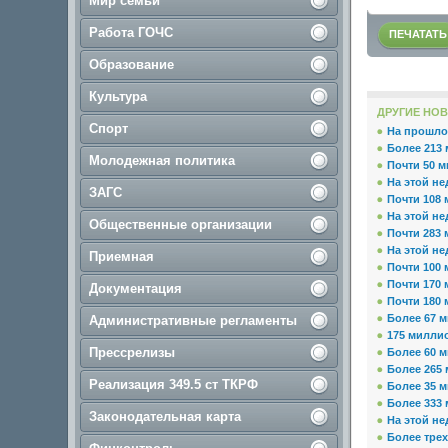
Мир семьи
Работа ГОЧС
ПЕЧАТАТЬ
Образование
Культура
ДРУГИЕ НОВ
Спорт
На прошло
Более 213 
Молодежная политика
Почти 50 м
На этой не
ЗАГС
Почти 108 
На этой не
Общественные организации
Почти 283 
На этой не
Приемная
Почти 100 
Почти 170 
Документация
Почти 180 
Более 67 м
Административные регламенты
175 милли
Прессрелизы
Более 60 м
Более 265 
Реализация 349.5 ст ТКРФ
Более 35 м
Более 333 
Законодательная карта
На этой не
Более тре