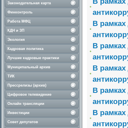
В рамках
Законодательная карта
антикорр
Финконтроль
Работа МФЦ
В рамках
КДН и ЗП
антикорр
Экология
В рамках
Кадровая политика
антикорр
Лучшие кадровые практики
В рамках
Муниципальный архив
ТИК
антикорр
Прессрелизы (архив)
В рамках
Цифровое телевидение
антикорр
Онлайн трансляции
В рамках
Инвестиции
антикорр
Совет депутатов