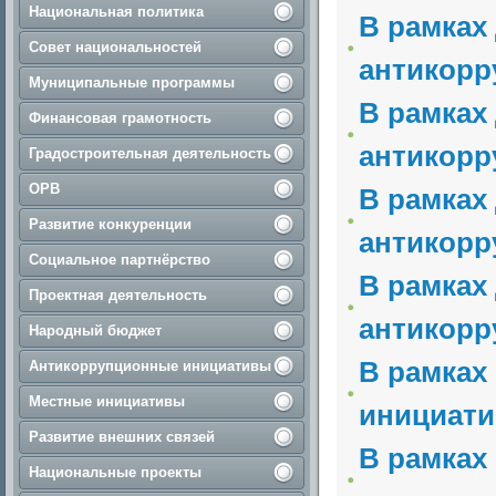
Национальная политика
В рамках
Совет национальностей
антикорр
Муниципальные программы
В рамках
Финансовая грамотность
антикорр
Градостроительная деятельность
ОРВ
В рамках
Развитие конкуренции
антикорр
Социальное партнёрство
В рамках
Проектная деятельность
антикорр
Народный бюджет
В рамках
Антикоррупционные инициативы
Местные инициативы
инициати
Развитие внешних связей
В рамках
Национальные проекты