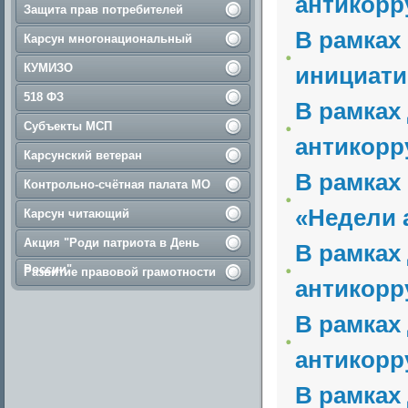
антикорр
Защита прав потребителей
В рамках
Карсун многонациональный
КУМИЗО
инициати
518 ФЗ
В рамках
Субъекты МСП
антикорр
Карсунский ветеран
В рамках
Контрольно-счётная палата МО
«Недели 
Карсун читающий
Акция "Роди патриота в День
В рамках
России"
Развитие правовой грамотности
антикорр
В рамках
антикорр
В рамках