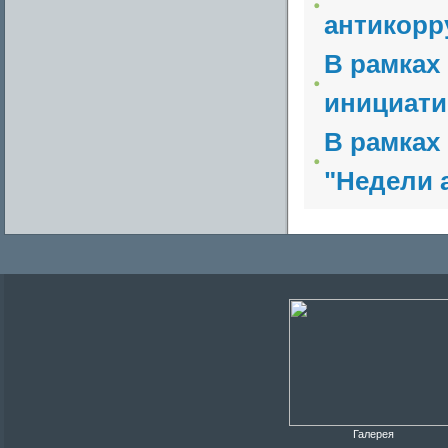
антикорр
В рамках
инициати
В рамках
"Недели 
Галерея