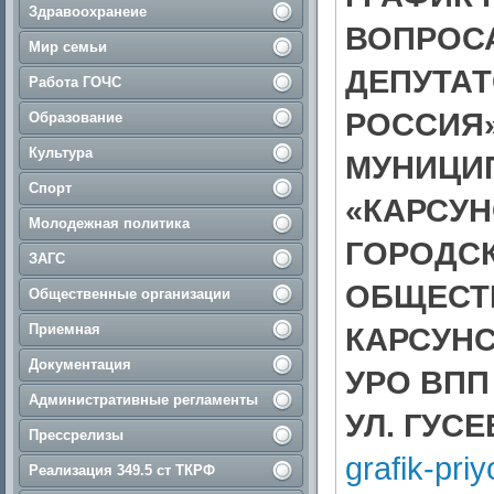
Здравоохранеие
ВОПРОСА
Мир семьи
ДЕПУТАТ
Работа ГОЧС
РОССИЯ»
Образование
Культура
МУНИЦИ
Спорт
«КАРСУН
Молодежная политика
ГОРОДСК
ЗАГС
ОБЩЕСТ
Общественные организации
Приемная
КАРСУН
Документация
УРО ВПП
Административные регламенты
УЛ. ГУСЕ
Прессрелизы
grafik-pr
Реализация 349.5 ст ТКРФ