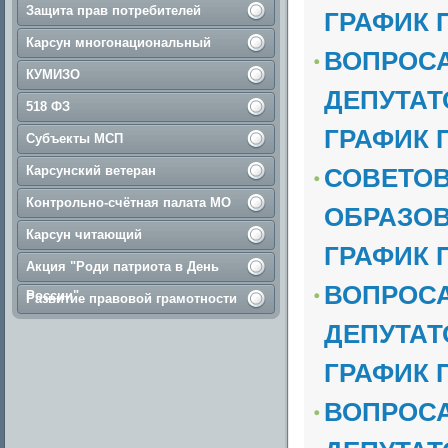
Защита прав потребителей
ГРАФИК 
Карсун многонациональный
ВОПРОСА
КУМИЗО
ДЕПУТАТО
518 ФЗ
ГРАФИК 
Субъекты МСП
Карсунский ветеран
СОВЕТОВ
Контрольно-счётная палата МО
ОБРАЗОВА
Карсун читающий
ГРАФИК 
Акция "Роди патриота в День
ВОПРОСА
России"
Развитие правовой грамотности
ДЕПУТАТО
ГРАФИК 
ВОПРОСА