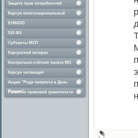
Защита прав потребителей
Карсун многонациональный
КУМИЗО
518 ФЗ
Субъекты МСП
Карсунский ветеран
п
Контрольно-счётная палата МО
Карсун читающий
Акция "Роди патриота в День
России"
Развитие правовой грамотности