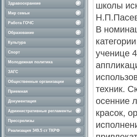
школы иск
Здравоохранеие
Мир семьи
Н.П.Пасе
Работа ГОЧС
В номинац
Образование
категории
Культура
ученице 
Спорт
Молодежная политика
аппликац
ЗАГС
использо
Общественные организации
техник. С
Приемная
осенние л
Документация
красок, о
Административные регламенты
Прессрелизы
исполнен
Реализация 349.5 ст ТКРФ
привлекат