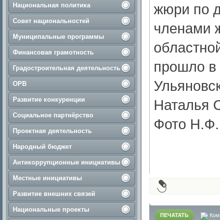
жюри по д
Национальная политика
Совет национальностей
членами ж
Муниципальные программы
областно
Финансовая грамотность
прошло в 
Градостроительная деятельность
Ульяновск
ОРВ
Развитие конкуренции
Наталья
Социальное партнёрство
Фото Н.Ф.
Проектная деятельность
Народный бюджет
Антикоррупционные инициативы
Местные инициативы
Развитие внешних связей
Национальные проекты
ПЕЧАТАТЬ
Ком