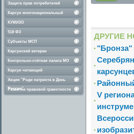
Защита прав потребителей
Карсун многонациональный
КУМИЗО
518 ФЗ
ДРУГИЕ Н
Субъекты МСП
"Бронза"
Карсунский ветеран
Серебрян
Контрольно-счётная палата МО
карсунце
Карсун читающий
Акция "Роди патриота в День
Районный
России"
Развитие правовой грамотности
V регион
инструмен
Всеросси
изобрази