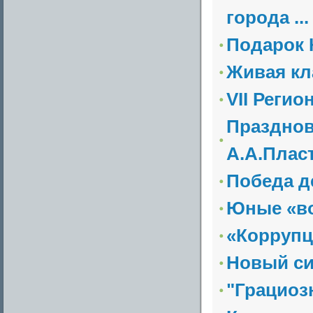
города ...
Подарок 
Живая кл
VII Реги
Празднов
А.А.Плас
Победа д
Юные «во
«Коррупц
Новый с
"Грациоз