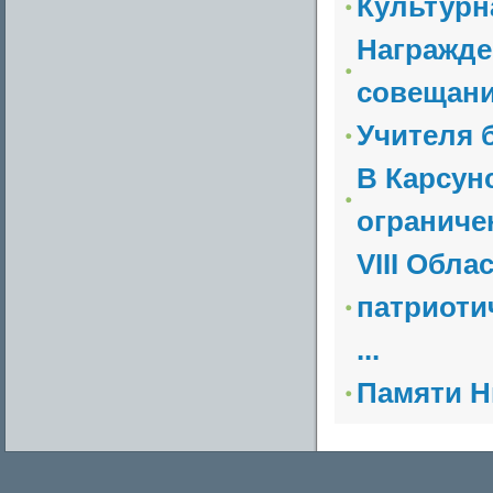
Культурн
Награжде
совещан
Учителя 
В Карсун
огранич
VIII Обл
патриоти
...
Памяти Н