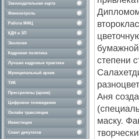
Законодательная карта
Дипломом
Финконтроль
второкла
Работа МФЦ
КДН и ЗП
цветочную
Экология
бумажной 
Кадровая политика
степени с
Лучшие кадровые практики
Салахетд
Муниципальный архив
разноцве
ТИК
Прессрелизы (архив)
Аня созд
Цифровое телевидение
(специаль
Онлайн трансляции
маску. Фа
Инвестиции
творческ
Совет депутатов