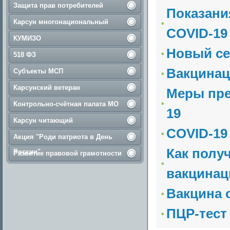
Защита прав потребителей
Показани
Карсун многонациональный
COVID-19
КУМИЗО
Новый се
518 ФЗ
Вакцинац
Субъекты МСП
Карсунский ветеран
Меры пре
Контрольно-счётная палата МО
19
Карсун читающий
COVID-19
Акция "Роди патриота в День
Как полу
России"
Развитие правовой грамотности
вакцинац
Вакцина 
ПЦР-тест