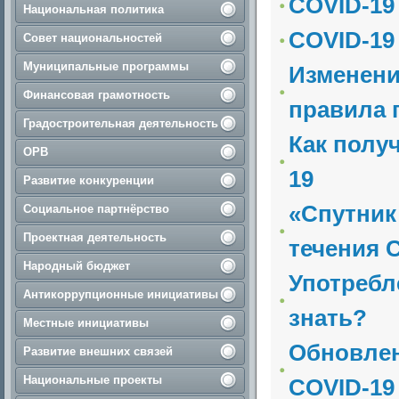
COVID-19
Национальная политика
COVID-19
Совет национальностей
Муниципальные программы
Изменени
Финансовая грамотность
правила 
Градостроительная деятельность
Как полу
ОРВ
19
Развитие конкуренции
«Спутник
Социальное партнёрство
Проектная деятельность
течения 
Народный бюджет
Употребле
Антикоррупционные инициативы
знать?
Местные инициативы
Обновлен
Развитие внешних связей
Национальные проекты
COVID-19