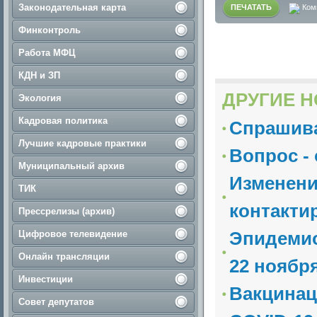
Законодательная карта
ПЕЧАТАТЬ
Ком
Финконтроль
Работа МФЦ
КДН и ЗП
ДРУГИЕ Н
Экология
Кадровая политика
Спрашива
Лучшие кадровые практики
Вопрос -
Муниципальный архив
Изменени
ТИК
контакти
Прессрелизы (архив)
Эпидемио
Цифровое телевидение
Онлайн трансляции
22 ноябр
Инвестиции
Вакцинац
Совет депутатов