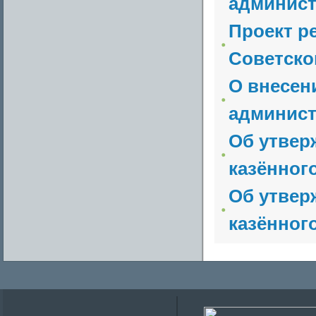
админист
Проект р
Советско
О внесен
админист
Об утвер
казённог
Об утвер
казённог