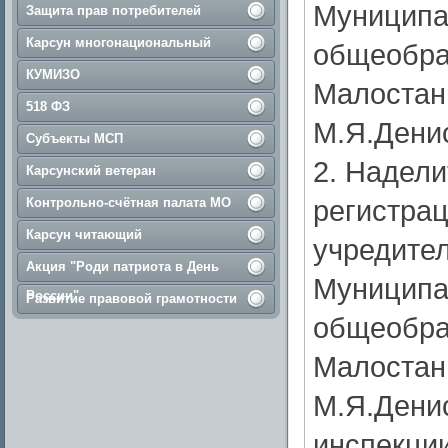
Муниципа
Защита прав потребителей
Карсун многонациональный
общеобра
КУМИЗО
Малостан
518 ФЗ
М.Я.Дени
Субъекты МСП
2. Надели
Карсунский ветеран
регистрац
Контрольно-счётная палата МО
Карсун читающий
учредител
Акция "Роди патриота в День
Муниципа
России"
Развитие правовой грамотности
общеобра
Малостан
М.Я.Денис
инспекци