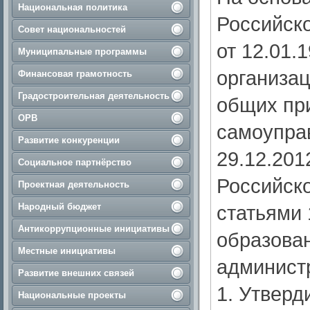
Национальная политика
Российск
Совет национальностей
от 12.01.
Муниципальные программы
организац
Финансовая грамотность
Градостроительная деятельность
общих пр
ОРВ
самоупра
Развитие конкуренции
29.12.20
Социальное партнёрство
Российск
Проектная деятельность
Народный бюджет
статьями 
Антикоррупционные инициативы
образован
Местные инициативы
администра
Развитие внешних связей
1. Утверд
Национальные проекты