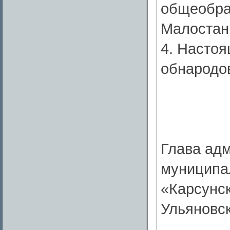
общеобра
Малостан
4. Насто
обнародо
Глава ад
муниципа
«Карсунс
Ульяновс