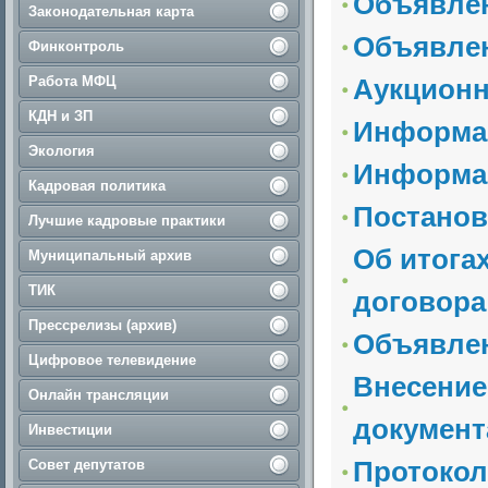
Объявлен
Законодательная карта
Объявлен
Финконтроль
Работа МФЦ
Аукционн
КДН и ЗП
Информац
Экология
Информа
Кадровая политика
Постанов
Лучшие кадровые практики
Об итога
Муниципальный архив
ТИК
договора
Прессрелизы (архив)
Объявлен
Цифровое телевидение
Внесение
Онлайн трансляции
докумен
Инвестиции
Протокол
Совет депутатов