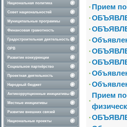
Национальная политика
Прием по
Совет национальностей
ОБЪЯВЛЕ
Муниципальные программы
ОБЪЯВЛ
Финансовая грамотность
Объявле
Градостроительная деятельность
ОРВ
ОБЪЯВЛ
Развитие конкуренции
ОБЪЯВЛ
Социальное партнёрство
Объявлен
Проектная деятельность
Объявле
Народный бюджет
Прием по
Антикоррупционные инициативы
Местные инициативы
физическ
Развитие внешних связей
ОБЪЯВЛ
Национальные проекты