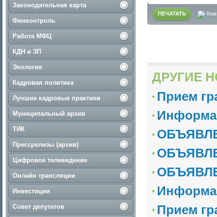
Законодательная карта
ПЕЧАТАТЬ
Ком
Финконтроль
Работа МФЦ
КДН и ЗП
Экология
ДРУГИЕ Н
Кадровая политика
Прием гр
Лучшие кадровые практики
Информа
Муниципальный архив
ТИК
ОБЪЯВЛЕ
Прессрелизы (архив)
ОБЪЯВЛ
Цифровое телевидение
ОБЪЯВЛ
Онлайн трансляции
Информа
Инвестиции
Прием гр
Совет депутатов