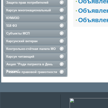
Объявлен
Защита прав потребителей
Объявлен
Карсун многонациональный
КУМИЗО
Объявлен
518 ФЗ
Субъекты МСП
Карсунский ветеран
Контрольно-счётная палата МО
Карсун читающий
Акция "Роди патриота в День
России"
Развитие правовой грамотности