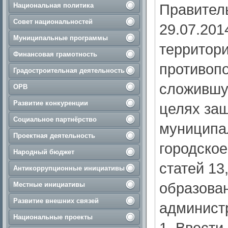
Правитель
Национальная политика
Совет национальностей
29.07.201
Муниципальные программы
территори
Финансовая грамотность
противоп
Градостроительная деятельность
сложившу
ОРВ
Развитие конкуренции
целях за
Социальное партнёрство
муниципа
Проектная деятельность
городское
Народный бюджет
статей 13
Антикоррупционные инициативы
образован
Местные инициативы
Развитие внешних связей
администра
Национальные проекты
1. Ввести