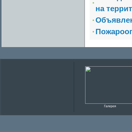
на террит
Объявле
Пожарооп
Галерея