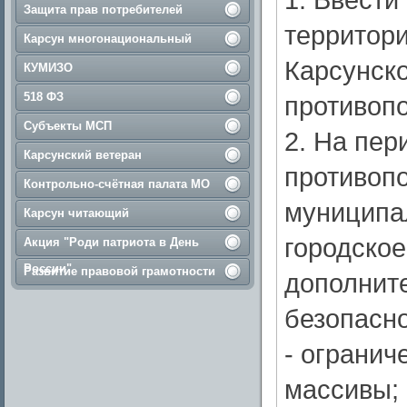
Защита прав потребителей
территор
Карсун многонациональный
Карсунск
КУМИЗО
518 ФЗ
противоп
Субъекты МСП
2. На пер
Карсунский ветеран
противоп
Контрольно-счётная палата МО
муниципа
Карсун читающий
городское
Акция "Роди патриота в День
России"
Развитие правовой грамотности
дополнит
безопасно
- огранич
массивы;