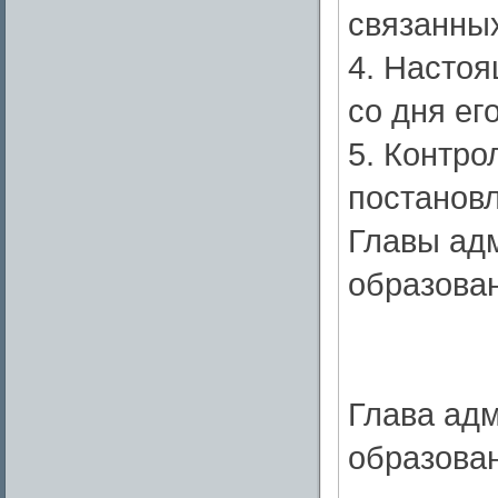
связанных
4. Настоя
со дня ег
5. Контро
постановл
Главы ад
образован
Глава ад
образова