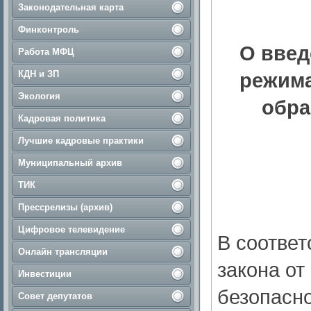
Законодательная карта
Финконтроль
О введ
Работа МФЦ
КДН и ЗП
режима
Экология
обра
Кадровая политика
Лучшие кадровые практики
Муниципальный архив
ТИК
Прессрелизы (архив)
Цифровое телевидение
В соответ
Онлайн трансляции
закона от
Инвестиции
безопасн
Совет депутатов