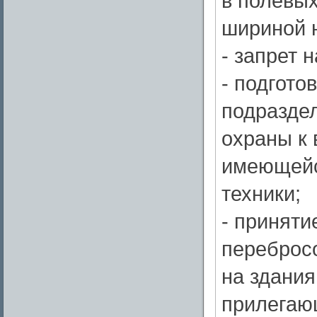
в полевых
шириной н
- запрет 
- подгото
подразде
охраны к
имеющейс
техники;
- принят
перебросо
на здания
прилегаю