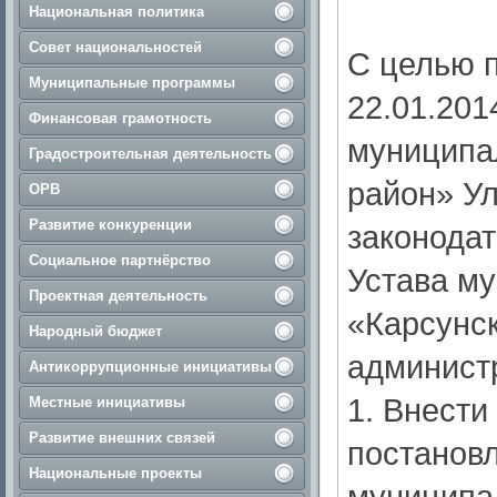
Национальная политика
Совет национальностей
С целью 
Муниципальные программы
22.01.20
Финансовая грамотность
муниципа
Градостроительная деятельность
район» Ул
ОРВ
Развитие конкуренции
законодат
Социальное партнёрство
Устава м
Проектная деятельность
«Карсунск
Народный бюджет
администра
Антикоррупционные инициативы
1. Внест
Местные инициативы
Развитие внешних связей
постанов
Национальные проекты
муниципа