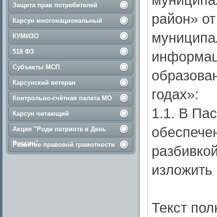
Защита прав потребителей
район» от
Карсун многонациональный
муниципа
КУМИЗО
518 ФЗ
информац
Субъекты МСП
образован
Карсунский ветеран
годах»:
Контрольно-счётная палата МО
1.1. В Па
Карсун читающий
обеспече
Акция "Роди патриота в День
России"
Развитие правовой грамотности
разбивкой
изложить
Текст пол