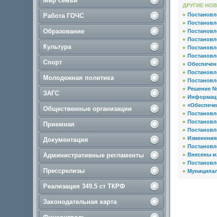
Мир семьи
ДРУГИЕ НОВ
Постановл
Работа ГОЧС
Постановл
Образование
Постановл
Постановл
Культура
Постановл
Постановл
Спорт
Обеспечен
Постановл
Молодежная политика
Постановл
Решение №
ЗАГС
Информац
«Обеспече
Общественные организации
Постановл
Постановл
Приемная
Постановл
Изменения
Документация
Постановл
Административные регламенты
Внесены и
Постановл
Прессрелизы
Муниципал
Реализация 349.5 ст ТКРФ
Законодательная карта