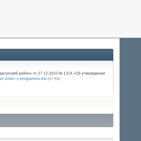
арсунский район» от 27.12.2010 № 1314 «Об утверждении
ды»
izmen.-v-programmu.doc
[47 Kb]
0
1
2
3
4
5
(голосов: 0)
(голосов: 0)