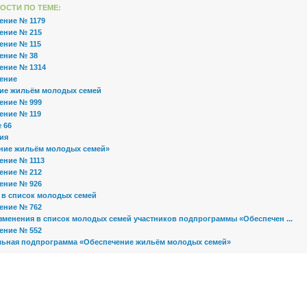
ОСТИ ПО ТЕМЕ:
ение № 1179
ение № 215
ение № 115
ение № 38
ение № 1314
ение
ие жильём молодых семей
ение № 999
ение № 119
 66
ия
ние жильём молодых семей»
ение № 1113
ение № 212
ение № 926
 в список молодых семей
ение № 762
зменения в список молодых семей участников подпрограммы «Обеспечен ...
ение № 552
ьная подпрограмма «Обеспечение жильём молодых семей»