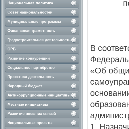
п
Национальная политика
Совет национальностей
Муниципальные программы
Финансовая грамотность
Градостроительная деятельность
В соответ
ОРВ
Федеральн
Развитие конкуренции
Социальное партнёрство
«Об общи
Проектная деятельность
самоупра
Народный бюджет
основании
Антикоррупционные инициативы
образован
Местные инициативы
администра
Развитие внешних связей
Национальные проекты
1. Назнач