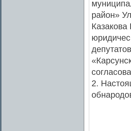
муниципа
район» Ул
Казакова
юридическ
депутато
«Карсунск
согласова
2. Насто
обнародо