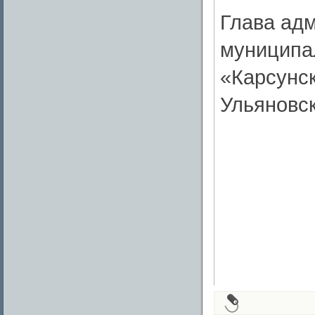
Глава ад
муниципа
«Карсунс
Ульяновс