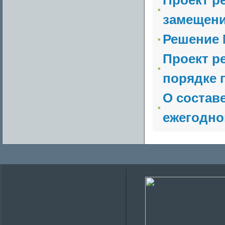
Проект р
замещени
Решение №
Проект р
порядке п
О состав
ежегодног