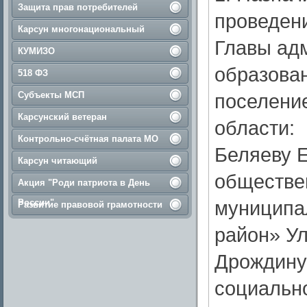
Защита прав потребителей
проведен
Карсун многонациональный
Главы ад
КУМИЗО
образова
518 ФЗ
Субъекты МСП
поселение
Карсунский ветеран
области:
Контрольно-счётная палата МО
Беляеву Е
Карсун читающий
обществе
Акция "Роди патриота в День
муниципа
России"
Развитие правовой грамотности
район» Ул
Дрождину
социальн