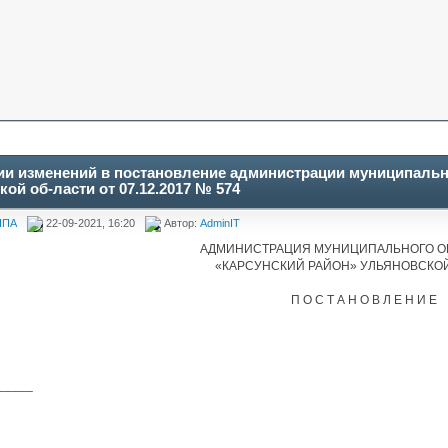
ии изменений в постановление администрации муниципальн
ой об-ласти от 07.12.2017 № 574
НПА
22-09-2021, 16:20
Автор:
AdminIT
АДМИНИСТРАЦИЯ МУНИЦИПАЛЬНОГО О
«КАРСУНСКИЙ РАЙОН» УЛЬЯНОВСКО
П О С Т А Н О В Л Е Н И Е
_____