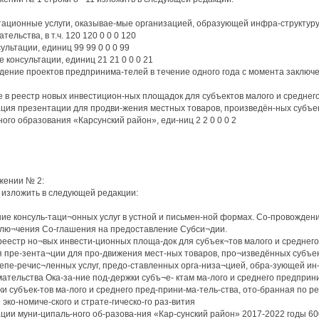
ьтационные услуги, оказывае-мые организацией, образующей инфра-структуру
ельства, в т.ч. 120 120 0 0 0 120
ультации, единиц 99 99 0 0 0 99
 консультации, единиц 21 21 0 0 0 21
дение проектов предпринима-телей в течение одного года с момента заключ
е в реестр новых инвестицион-ных площадок для субъектов малого и среднего
ация презентации для продви-жения местных товаров, произведён-ных субъе
ого образования «Карсунский район», еди-ниц 2 2 0 0 0 2
ожении № 2:
.2 изложить в следующей редакции:
ание консуль-таци¬онных услуг в устной и письмен-ной формах. Со-провожден
лю¬чения Со-глашения на предоставление Субси¬дии.
реестр но¬вых инвести-ционных площа-док для субъек¬тов малого и среднег
 пре-зента¬ции для про-движения мест-ных товаров, про¬изведённых субъек
пе-речис¬ленных услуг, предо-ставленных орга-низа¬цией, обра-зующей ин-
ательства Ока-за-ние под-держки субъ¬е- ктам ма-лого и среднего предприни
и субъек-тов ма-лого и среднего пред-прини-ма-тель-ства, ото-бранная по ре
эко-номиче-ского и страте-гическо-го раз-вития
ции муни-ципаль-ного об-разова-ния «Кар-сунский район» 2017-2022 годы 600