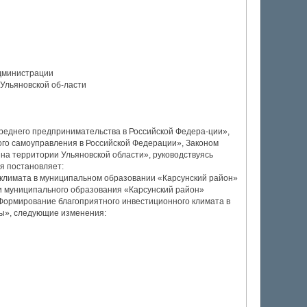
дминистрации
Ульяновской об-ласти
среднего предпринимательства в Российской Федера-ции»,
го самоуправления в Российской Федерации», Законом
на территории Ульяновской области», руководствуясь
я постановляет:
 климата в муниципальном образовании «Карсунский район»
и муниципального образования «Карсунский район»
Формирование благоприятного инвестиционного климата в
ды», следующие изменения: