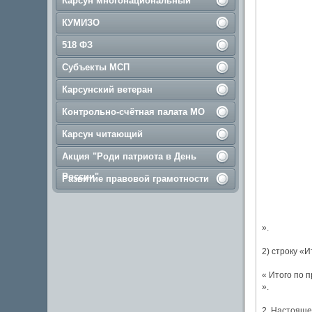
Карсун многонациональный
КУМИЗО
518 ФЗ
Субъекты МСП
Карсунский ветеран
Контрольно-счётная палата МО
Карсун читающий
Акция "Роди патриота в День
России"
Развитие правовой грамотности
».
2) строку «
« Итого по п
».
2. Настояще