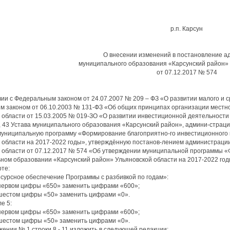
р.п. Карсун
О внесении изменений в постановление а
муниципального образования «Карсунский район» 
от 07.12.2017 № 574
вии с Федеральным законом от 24.07.2007 № 209 – ФЗ «О развитии малого и 
 законом от 06.10.2003 № 131-ФЗ «Об общих принципах организации местно
 области от 15.03.2005 № 019-ЗО «О развитии инвестиционной деятельности 
, 43 Устава муниципального образования «Карсунский район», админи-страци
 муниципальную программу «Формирование благоприятно-го инвестиционного
 области на 2017-2022 годы», утверждённую постанов-лением администраци
 области от 07.12.2017 № 574 «Об утверждении муниципальной программы «
ном образовании «Карсунский район» Ульяновской области на 2017-2022 го
рте:
есурсное обеспечение Программы с разбивкой по годам»:
 первом цифры «650» заменить цифрами «600»;
 шестом цифры «50» заменить цифрами «0».
ле 5:
 первом цифры «650» заменить цифрами «600»;
 шестом цифры «50» заменить цифрами «0».
ожении № 1 строки 8 - 11 изложить в следующей редакции: