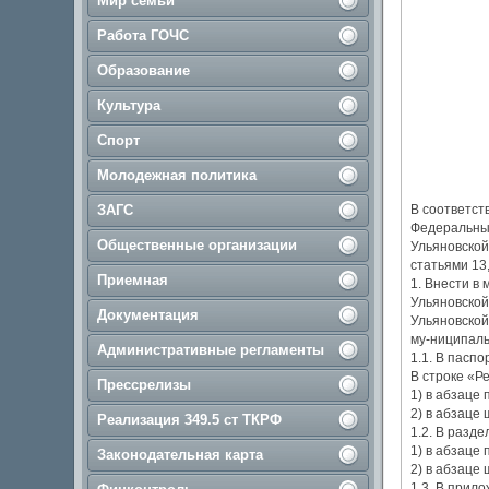
Мир семьи
Работа ГОЧС
Образование
Культура
Спорт
Молодежная политика
ЗАГС
В соответст
Федеральным
Общественные организации
Ульяновской
статьями 13
Приемная
1. Внести в
Ульяновской
Документация
Ульяновской
му-ниципаль
Административные регламенты
1.1. В паспо
В строке «Р
Прессрелизы
1) в абзаце
2) в абзаце
Реализация 349.5 ст ТКРФ
1.2. В разде
1) в абзаце
Законодательная карта
2) в абзаце
1.3. В прил