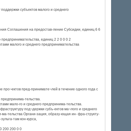
 поддержки субъектов малого и среднего
ения Соглашения на предостав-ление Субсидии, единиц 6 6
 предпринимательства, единиц 2 2 0 0 0 2
ктами малого и среднего предпринимательства
ие про¬ектов пред-принимате¬лей в течение одного года с
о предпринима-тельства.
тами мало-го и среднего предпринима-тельства.
фраструктуру под¬держки субъ-ектов ма¬лого и среднего
-ма-тельства Органи-зация, образу-ющая ин- фра-структу-
-зульта-там кон-курса,
 200 200 0 0