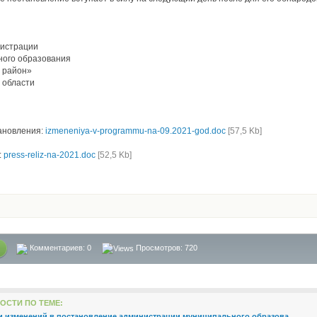
нистрации
ного образования
 район»
 области
ановления:
izmeneniya-v-programmu-na-09.2021-god.doc
[57,5 Kb]
:
press-reliz-na-2021.doc
[52,5 Kb]
Комментариев:
0
Просмотров: 720
ОСТИ ПО ТЕМЕ:
и изменений в постановление администрации муниципального образова ...