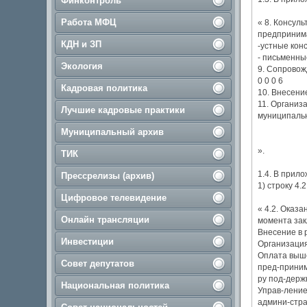
Финконтроль
Работа МФЦ
« 8. Консул
предпринимат
КДН и ЗП
-устные конс
- письменные
Экология
9. Сопровож
0 0 0 6
Кадровая политика
10. Внесени
11. Организ
Лучшие кадровые практики
муниципальн
Муниципальный архив
».
ТИК
1.4. В прил
Прессрелизы (архив)
1) строку 4
Цифровое телевидение
« 4.2. Оказ
Онлайн трансляции
момента зак
Внесение в 
Инвестиции
Организация
Оплата выше
Совет депутатов
пред-приним
ру под-держк
Национальная политика
Управ-ление 
админи-стра