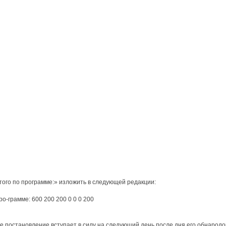
Итого по программе:» изложить в следующей редакции:
ро-грамме: 600 200 200 0 0 0 200
е постановление вступает в силу на следующий день после дня его обнародо