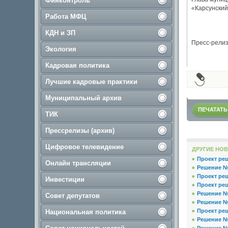
Финконтроль
«Карсунский
Работа МФЦ
КДН и ЗП
Пресс-рели
Экология
Кадровая политика
Лучшие кадровые практики
Муниципальный архив
ПЕЧАТАТЬ
ТИК
Прессрелизы (архив)
Цифровое телевидение
ДРУГИЕ НОВ
Проект реш
Онлайн трансляции
Решение № 
Проект ре
Инвестиции
Проект реш
Решение № 
Совет депутатов
Решение № 
Проект реш
Национальная политика
Решение №