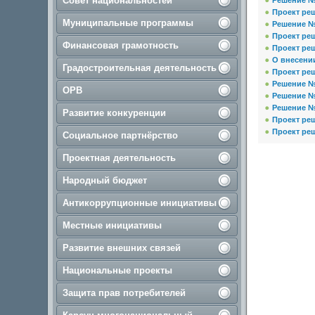
Совет национальностей
Решение №
Проект ре
Муниципальные программы
Решение № 
Проект реш
Финансовая грамотность
Проект реш
О внесени
Градостроительная деятельность
Проект реш
Решение № 
ОРВ
Решение № 
Решение № 
Развитие конкуренции
Проект реш
Проект реш
Социальное партнёрство
Проектная деятельность
Народный бюджет
Антикоррупционные инициативы
Местные инициативы
Развитие внешних связей
Национальные проекты
Защита прав потребителей