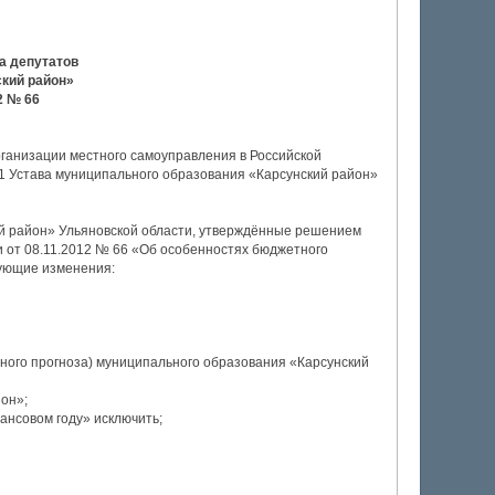
а депутатов
кий район»
2 № 66
ганизации местного самоуправления в Российской
1 Устава муниципального образования «Карсунский район»
ий район» Ульяновской области, утверждённые решением
 от 08.11.2012 № 66 «Об особенностях бюджетного
дующие изменения:
ного прогноза) муниципального образования «Карсунский
он»;
нансовом году» исключить;
.