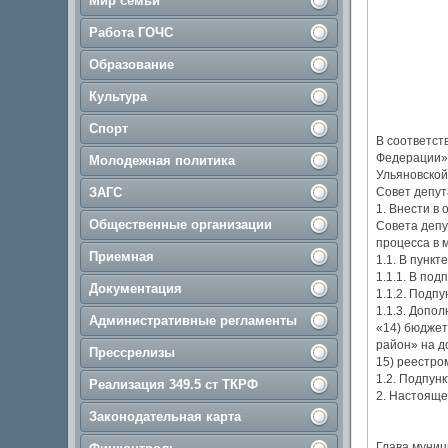
Мир семьи
Работа ГОЧС
Образование
Культура
Спорт
В соответст
Федерации»,
Молодежная политика
Ульяновской
ЗАГС
Совет депут
1. Внести в
Общественные организации
Совета депу
процесса в 
Приемная
1.1. В пункте
1.1.1. В по
Документация
1.1.2. Подпу
1.1.3. Допо
Административные регламенты
«14) бюджет
район» на д
Прессрелизы
15) реестро
1.2. Подпун
Реализация 349.5 ст ТКРФ
2. Настояще
Законодательная карта
Глава муниц