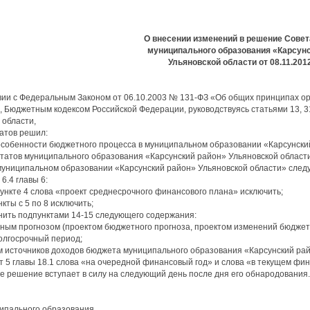
О внесении изменений в решение Совет
муниципального образования «Карсунс
Ульяновской области от 08.11.201
вии с Федеральным Законом от 06.10.2003 № 131-ФЗ «Об общих принципах ор
 Бюджетным кодексом Российской Федерации, руководствуясь статьями 13, 3
 области,
атов решил:
 особенности бюджетного процесса в муниципальном образовании «Карсунск
татов муниципального образования «Карсунский район» Ульяновской области
муниципальном образовании «Карсунский район» Ульяновской области» сле
 6.4 главы 6:
дпункте 4 слова «проект среднесрочного финансового плана» исключить;
нкты с 5 по 8 исключить;
лнить подпунктами 14-15 следующего содержания:
ным прогнозом (проектом бюджетного прогноза, проектом изменений бюджет
олгосрочный период;
м источников доходов бюджета муниципального образования «Карсунский рай
кт 5 главы 18.1 слова «на очередной финансовый год» и слова «в текущем фи
е решение вступает в силу на следующий день после дня его обнародования
ипального образования