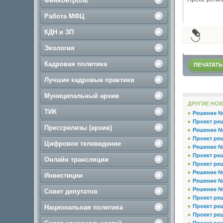
Финконтроль
Работа МФЦ
КДН и ЗП
Экология
Кадровая политика
ПЕЧАТАТЬ
Лучшие кадровые практики
Муниципальный архив
ДРУГИЕ НОВ
ТИК
Решение № 
Проект реш
Прессрелизы (архив)
Решение № 
Проект реш
Цифровое телевидение
Решение № 
Проект реш
Онлайн трансляции
Проект реш
Решение № 
Инвестиции
Решение № 
Решение № 
Совет депутатов
Проект реш
Проект реш
Национальная политика
Проект ре