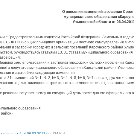
О внесении изменений в решение Совет
муниципального образования «Карсунс
Ульяновской области от 06.04.201
вии с Градостроительным кодексом Российской Федерации, Земельным кодек
№ 131- ФЗ «Об общих принципах организации местного самоуправления в Рос
вания и застройки городских и сельских поселений Карсунского района Улья
ьством, руководствуясь статьями 13, 31 Устава муниципального образования
атов решил:
 Правила землепользования и застройки городских и сельских поселений Кар
вета депутатов муниципального образования «Карсунский район» Ульяновск
вания и застройки» следующие изменения:
татьи 31 приложений № 1, № 2, № 3, № 4, № 5, № 6, № 7 слова «двух лет» зам
частков в целях жилищного строительства не менее пяти лет, за исключение
.
е решение вступает в силу на следующий день после дня его официального 
ипального образования
 район»
з
press-reliz-5-ot-06.02.2017.doc
[34 Kb]