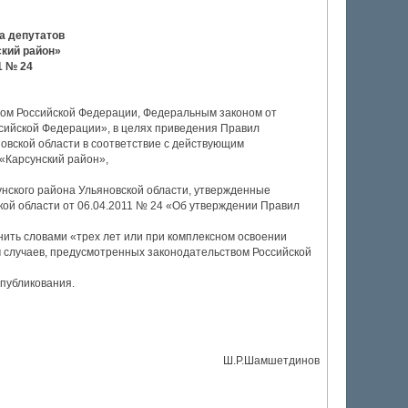
а депутатов
кий район»
1 № 24
сом Российской Федерации, Федеральным законом от
сийской Федерации», в целях приведения Правил
новской области в соответствие с действующим
 «Карсунский район»,
сунского района Ульяновской области, утвержденные
ой области от 06.04.2011 № 24 «Об утверждении Правил
енить словами «трех лет или при комплексном освоении
м случаев, предусмотренных законодательством Российской
опубликования.
Ш.Р.Шамшетдинов