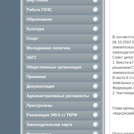
Мир семьи
Работа ГОЧС
Образование
Культура
В соответст
Спорт
06.10.2003 
землепользо
Молодежная политика
законодател
ЗАГС
Совет депут
1. Внести в
Общественные организации
решением Со
землепользо
Приемная
В части 6 с
земельных у
Документация
Федерации.»
2. Настояще
Административные регламенты
Прессрелизы
Глава муниц
«Карсунский
Реализация 349.5 ст ТКРФ
Законодательная карта
Пресс-рели