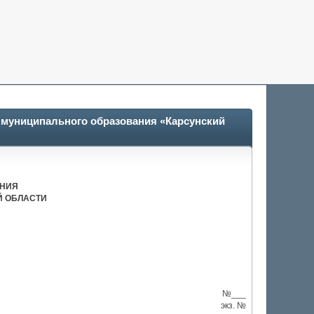
в муниципального образования «Карсунский
АНИЯ
Й ОБЛАСТИ
№___
экз. №