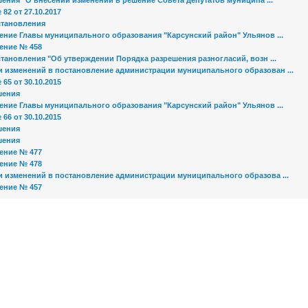
ения "О внесении изменений в решение Совета депутатов муниципа ...
82 от 27.10.2017
становления
ение Главы муниципального образования "Карсунский район" Ульянов ...
ение № 458
тановления "Об утверждении Порядка разрешения разногласий, возн ...
и изменений в постановление администрации муниципального образован ...
65 от 30.10.2015
шения
ение Главы муниципального образования "Карсунский район" Ульянов ...
66 от 30.10.2015
шения
шения
ение № 477
ение № 478
и изменений в постановление администрации муниципального образова ...
ение № 457