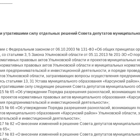
______
и утратившими силу отдельных решений Совета депутатов муниципальног
вии с Федеральным законом от 06.10.2003 № 131-ФЗ «Об общих принципах ор
 со статьями 3, 5 Закона Ульяновской области от 05.11.2013 № 201-ЗО «О п
рмативных правовых актов Ульяновской области и проектов муниципальных н
нормативных правовых актов Ульяновской области и муниципальных нормати
ия предпринимательской и инвестиционной деятельности, и порядке провед
тов Ульяновской области, затрагивающих вопросы осуществления предприни
ясь статьями 13, 31 Устава муниципального образования «Карсунский район»
 утратившими силу следующие решения Совета депутатов муниципального об
2015 № 65 «Об утверждении Порядка разрешения разногласий, возникающих п
 проектов нормативных правовых актов муниципального образования «Карсу
ия предпринимательской и инвестиционной деятельности»;
2015 № 66 «Об утверждении Порядка разрешения разногласий, возникающих 
тов муниципального образования «Карсунский район» Ульяновской области,
тельской и инвестиционной деятельности»;
2017 № 82 «О внесении изменений в решение Совета депутатов муниципально
№ 65»;
2017 № 83 «О внесении изменений в решение Совета депутатов муниципально
№ 66».