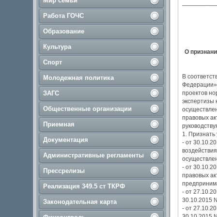
Мир семьи
__________
Работа ГОЧС
Образование
Культура
О признани
Спорт
В соответст
Молодежная политика
Федерации»,
ЗАГС
проектов но
экспертизы 
Общественные организации
осуществлен
правовых ак
Приемная
руководству
1. Признать
Документация
- от 30.10.
воздействия
Административные регламенты
осуществлен
- от 30.10.
Прессрелизы
правовых ак
предпринима
Реализация 349.5 ст ТКРФ
- от 27.10.
30.10.2015 
Законодательная карта
- от 27.10.
30.10.2015 