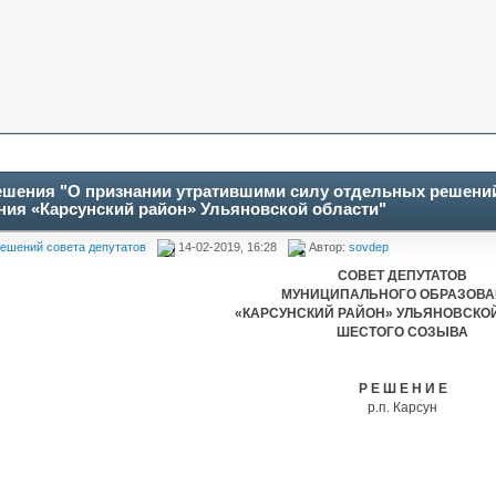
ешения "О признании утратившими силу отдельных решени
ния «Карсунский район» Ульяновской области"
ешений совета депутатов
14-02-2019, 16:28
Автор:
sovdep
СОВЕТ ДЕПУТАТОВ
МУНИЦИПАЛЬНОГО ОБРАЗОВ
«КАРСУНСКИЙ РАЙОН» УЛЬЯНОВСКО
ШЕСТОГО СОЗЫВА
Р Е Ш Е Н И Е
р.п. Карсун