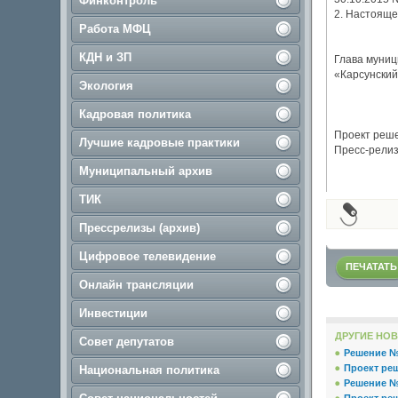
Финконтроль
2. Настояще
Работа МФЦ
КДН и ЗП
Глава муниц
«Карсунский
Экология
Кадровая политика
Проект реш
Лучшие кадровые практики
Пресс-рели
Муниципальный архив
ТИК
Прессрелизы (архив)
Цифровое телевидение
ПЕЧАТАТЬ
Онлайн трансляции
Инвестиции
ДРУГИЕ НОВ
Совет депутатов
Решение № 
Проект реш
Национальная политика
Решение № 