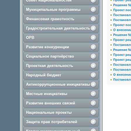
Совет национальностей
Проект реш
Решение № 
Муниципальные программы
Проект по
Постановл
Финансовая грамотность
Постановл
Проект пос
Градостроительная деятельность
О внесени
Решение № 
ОРВ
Проект ре
Постановл
Развитие конкуренции
Решение № 
Проект ре
Социальное партнёрство
Проект ре
Постановл
Проектная деятельность
Постановл
Народный бюджет
О внесени
Постановл
Антикоррупционные инициативы
Местные инициативы
Развитие внешних связей
Национальные проекты
Защита прав потребителей