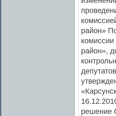
изменени
проведени
комиссие
район» П
комиссии
район», 
контрольн
депутато
утвержде
«Карсунск
16.12.201
решение 