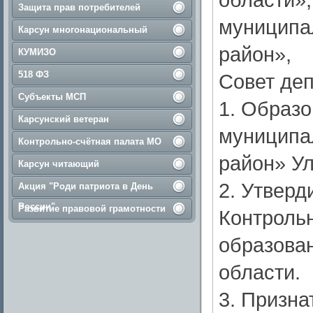
Защита прав потребителей
муниципа
Карсун многонациональный
район»,
КУМИЗО
518 ФЗ
Совет деп
Субъекты МСП
1. Образо
Карсунский ветеран
муниципа
Контрольно-счётная палата МО
район» Ул
Карсун читающий
2. Утверд
Акция "Роди патриота в День
России"
Развитие правовой грамотности
Контроль
образова
области.
3. Призн