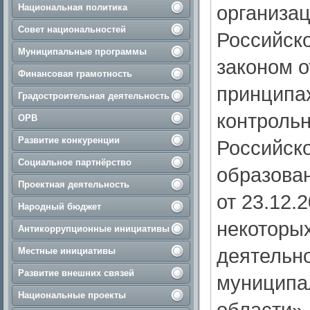
организац
Национальная политика
Совет национальностей
Российск
Муниципальные программы
законом о
Финансовая грамотность
принципах
Градостроительная деятельность
контрольн
ОРВ
Развитие конкуренции
Российск
Социальное партнёрство
образова
Проектная деятельность
от 23.12.
Народный бюджет
некоторых
Антикоррупционные инициативы
деятельно
Местные инициативы
Развитие внешних связей
муниципа
Национальные проекты
области»,