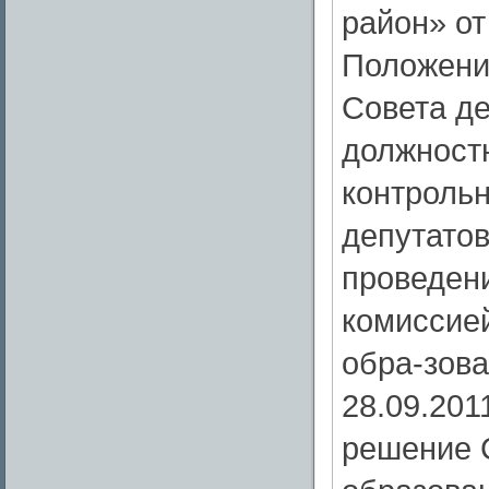
район» от
Положени
Совета д
должност
контрольн
депутато
проведени
комиссие
обра-зова
28.09.201
решение 