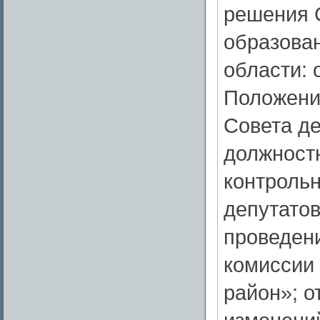
решения 
образова
области: 
Положени
Совета д
должност
контрольн
депутато
проведени
комиссии
район»; о