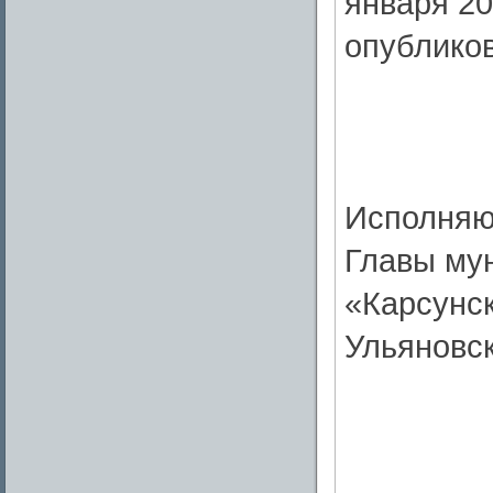
января 20
опублико
Исполняю
Главы му
«Карсунс
Ульяновс