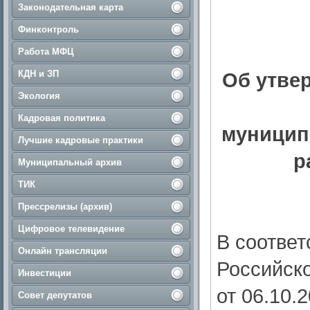
Законодательная карта
Финконтроль
Работа МФЦ
КДН и ЗП
Об утве
Экология
Кадровая политика
муницип
Лучшие кадровые практики
р
Муниципальный архив
ТИК
Прессрелизы (архив)
Цифровое телевидение
В соотве
Онлайн трансляции
Российск
Инвестиции
от 06.10
Совет депутатов