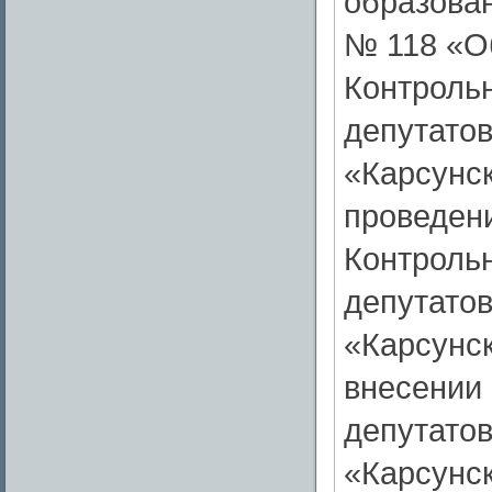
образован
№ 118 «О
Контроль
депутато
«Карсунск
проведен
Контроль
депутато
«Карсунск
внесении
депутато
«Карсунск