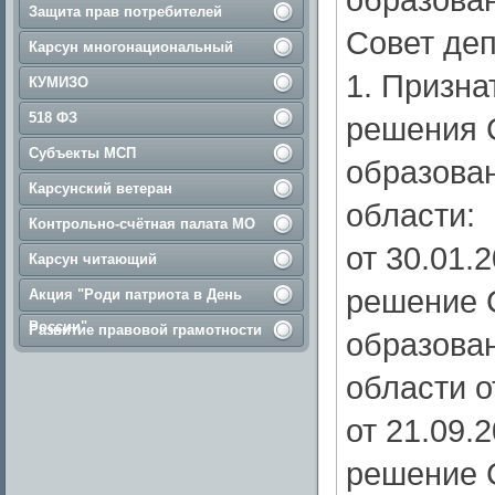
Защита прав потребителей
Совет деп
Карсун многонациональный
1. Призн
КУМИЗО
518 ФЗ
решения 
Субъекты МСП
образова
Карсунский ветеран
области:
Контрольно-счётная палата МО
от 30.01.
Карсун читающий
решение 
Акция "Роди патриота в День
России"
Развитие правовой грамотности
образова
области о
от 21.09.
решение 