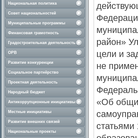
действую
Национальная политика
Совет национальностей
Федераци
Муниципальные программы
муниципа
Финансовая грамотность
район» У
Градостроительная деятельность
цели и за
ОРВ
Развитие конкуренции
не приме
Социальное партнёрство
муниципал
Проектная деятельность
Федераль
Народный бюджет
«Об общи
Антикоррупционные инициативы
самоупра
Местные инициативы
Развитие внешних связей
статьями 
Национальные проекты
образован