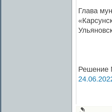
Глава му
«Карсунс
Ульяновс
Решение 
24.06.202