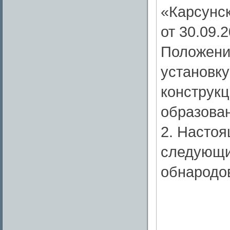
«Карсунск
от 30.09.
Положени
установк
конструкц
образован
2. Настоя
следующи
обнародо