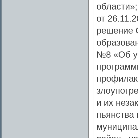
области»;
от 26.11.
решение 
образован
№8 «Об у
программ
профилакт
злоупотр
и их неза
пьянства 
муниципа