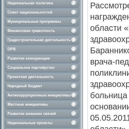
Рассмотре
Национальная политика
Совет национальностей
награжде
Муниципальные программы
области 
Финансовая грамотность
здравоох
Градостроительная деятельность
Бараннико
ОРВ
Развитие конкуренции
врача-пед
Социальное партнёрство
поликлин
Проектная деятельность
здравоох
Народный бюджет
больница
Антикоррупционные инициативы
основании
Местные инициативы
Развитие внешних связей
05.05.201
Национальные проекты
области» 