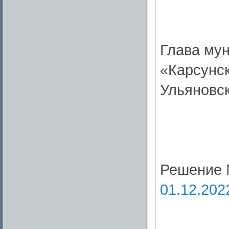
Глава му
«Карсунс
Ульяновс
Решение 
01.12.202