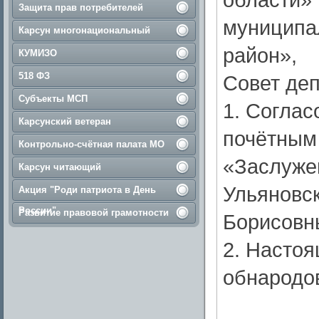
Защита прав потребителей
муниципа
Карсун многонациональный
район»,
КУМИЗО
518 ФЗ
Совет деп
Субъекты МСП
1. Соглас
Карсунский ветеран
почётным
Контрольно-счётная палата МО
«Заслуже
Карсун читающий
Ульяновс
Акция "Роди патриота в День
России"
Развитие правовой грамотности
Борисовн
2. Насто
обнародо