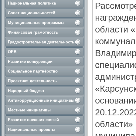
Рассмотре
Национальная политика
Совет национальностей
награжде
Муниципальные программы
области 
Финансовая грамотность
коммунал
Градостроительная деятельность
Владимир
ОРВ
Развитие конкуренции
специали
Социальное партнёрство
админист
Проектная деятельность
«Карсунск
Народный бюджет
основании
Антикоррупционные инициативы
20.12.20
Местные инициативы
Развитие внешних связей
области» 
Национальные проекты
муниципа