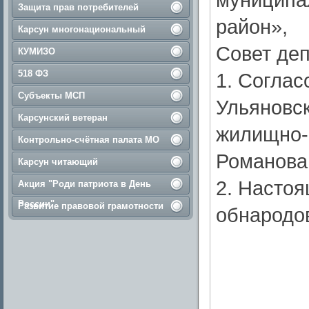
Защита прав потребителей
район»,
Карсун многонациональный
Совет деп
КУМИЗО
518 ФЗ
1. Соглас
Субъекты МСП
Ульяновс
Карсунский ветеран
жилищно-
Контрольно-счётная палата МО
Романова
Карсун читающий
2. Насто
Акция "Роди патриота в День
России"
Развитие правовой грамотности
обнародо