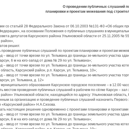
О проведении публичных слушаний п
планировки и проектам межевания под строите
вии со статьёй 28 Федерального Закона от 06.10.2003 №131-ФЗ «Об общих п
Федерации», на основании Положения о публичных слушаниях в муниципальн
вета депутатов Карсунского района Ульяновской области от 25.11.2005 № 55
 район»,
атов решил:
ь проведение публичных слушаний по проектам планировки и проектам межев
д – ввод от точки врезки по ул. Тельмана до границы зе-мельного участка зда
Карсун, 6 м на юго-запад от дома № 29 по ул. Тельмана»;
од – ввод от точки врезки по ул. Тельмана до границы зе-мельного участка к
область, Карсунский район, р.п. Карсун, ул. Тельмана, 10»;
д – ввод от точки врезки по ул. Тельмана до границы зе-мельного участка тор
Карсун, ул. Тельмана, д. 12»
ун муниципального образования Карсунское городское поселение – в 12.00 часо
ть местом проведения публичных слушаний в рабочем по-сёлке Карсун – за
 район» Ульяновской области, находящийся по адресу: Ульяновская область, Ка
енным за организацию и проведение публичных слушаний назначить Первого
 «Карсунский район» Н.А.Сизова.
вать настоящее решение одновременно с проектами планировки и проектами
д – ввод от точки врезки по ул. Тельмана до границы земельного участка зда
Карсун, 6 м на юго-запад от дома № 29 по ул. Тельмана»;
од – ввод от точки врезки по ул. Тельмана до границы земельного участка ко