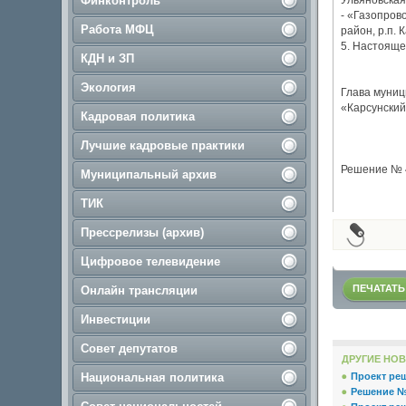
Финконтроль
Ульяновская 
- «Газопрово
Работа МФЦ
район, р.п. 
5. Настояще
КДН и ЗП
Экология
Глава муниц
«Карсунский
Кадровая политика
Лучшие кадровые практики
Решение № 4
Муниципальный архив
ТИК
Прессрелизы (архив)
Цифровое телевидение
ПЕЧАТАТЬ
Онлайн трансляции
Инвестиции
Совет депутатов
ДРУГИЕ НОВ
Национальная политика
Проект ре
Решение № 