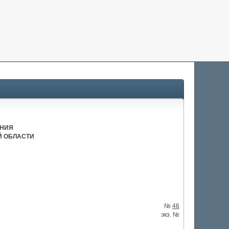
АНИЯ
Й ОБЛАСТИ
№
46
экз. №