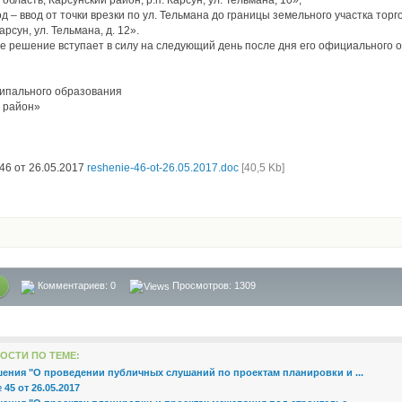
область, Карсунский район, р.п. Карсун, ул. Тельмана, 10»;
д – ввод от точки врезки по ул. Тельмана до границы земельного участка торг
Карсун, ул. Тельмана, д. 12».
е решение вступает в силу на следующий день после дня его официального 
ипального образования
 район»
6 от 26.05.2017
reshenie-46-ot-26.05.2017.doc
[40,5 Kb]
Комментариев:
0
Просмотров: 1309
ОСТИ ПО ТЕМЕ:
шения "О проведении публичных слушаний по проектам планировки и ...
45 от 26.05.2017