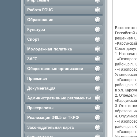
Мир семьи
Работа ГОЧС
Образование
В соответст
Культура
Российской 
решением Со
Спорт
«Карсунский
Совет депут
Молодежная политика
1. Назначит
ЗАГС
- «Газопрово
район, р.п. 
Общественные организации
- «Газопров
Ульяновская 
Приемная
- «Газопрово
район, р.п. 
Документация
в р.п. Карс
2. Определи
Административные регламенты
«Карсунский
3. Ответств
Прессрелизы
образования
4. Опублико
Реализация 349.5 ст ТКРФ
- «Газопрово
район, р.п. 
Законодательная карта
- «Газопров