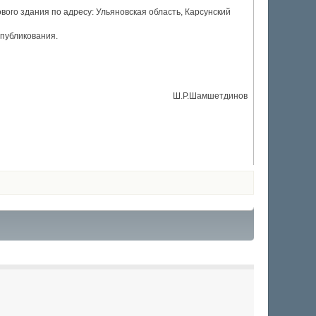
ового здания по адресу: Ульяновская область, Карсунский
опубликования.
Ш.Р.Шамшетдинов
0
1
2
3
4
5
(голосов: 0)
(голосов: 0)