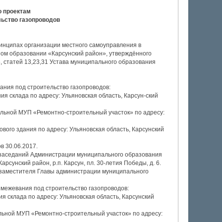
о проектам
льство газопроводов
ринципах организации местного самоуправления в
ом образовании «Карсунский район», утверждённого
, статей 13,23,31 Устава муниципального образования
ания под строительство газопроводов:
ния склада по адресу: Ульяновская область, Карсун-ский
отельной МУП «Ремонтно-строительный участок» по адресу:
гового здания по адресу: Ульяновская область, Карсунский
в 30.06.2017.
л заседаний Администрации муниципального образования
рсунский район, р.п. Карсун, пл. 30-летия Победы, д. 6.
 заместителя Главы администрации муниципального
 межевания под строительство газопроводов:
ния склада по адресу: Ульяновская область, Карсунский
тельной МУП «Ремонтно-строительный участок» по адресу: