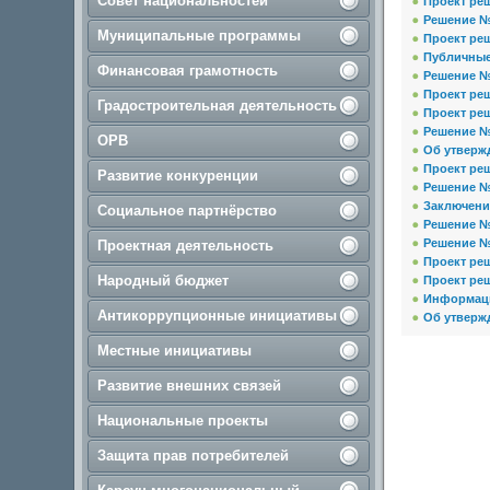
Совет национальностей
Проект реш
Решение № 
Муниципальные программы
Проект реш
Публичные
Финансовая грамотность
Решение № 
Проект реш
Градостроительная деятельность
Проект ре
Решение № 
ОРВ
Об утвержд
Проект реш
Развитие конкуренции
Решение № 
Заключение
Социальное партнёрство
Решение № 
Решение № 
Проектная деятельность
Проект реш
Народный бюджет
Проект ре
Информац
Антикоррупционные инициативы
Об утверж
Местные инициативы
Развитие внешних связей
Национальные проекты
Защита прав потребителей