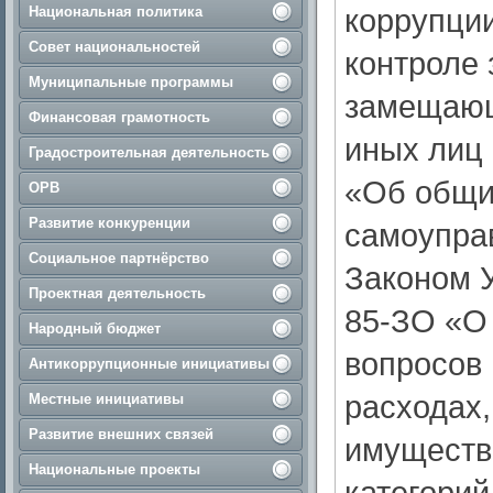
коррупции
Национальная политика
Совет национальностей
контроле 
Муниципальные программы
замещающ
Финансовая грамотность
иных лиц 
Градостроительная деятельность
«Об общи
ОРВ
Развитие конкуренции
самоупра
Социальное партнёрство
Законом У
Проектная деятельность
85-ЗО «О
Народный бюджет
вопросов 
Антикоррупционные инициативы
расходах,
Местные инициативы
Развитие внешних связей
имуществ
Национальные проекты
категорий