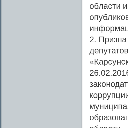
области и
опублико
информац
2. Призна
депутато
«Карсунск
26.02.20
законодат
коррупци
муниципа
образова