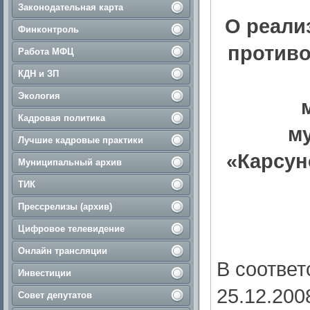
Законодательная карта
О реали
Финконтроль
противо
Работа МФЦ
КДН и ЗП
Экология
Кадровая политика
м
Лучшие кадровые практики
«Карсун
Муниципальный архив
ТИК
Прессрелизы (архив)
Цифровое телевидение
Онлайн трансляции
В соответ
Инвестиции
25.12.20
Совет депутатов