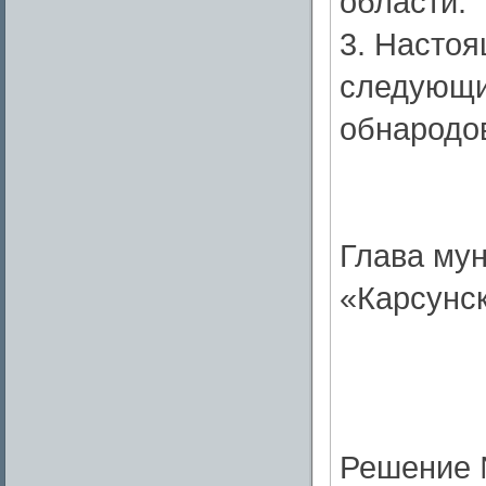
области.
3. Настоя
следующи
обнародо
Глава му
«Карсунс
Решение 