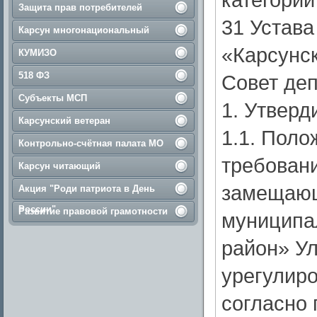
Защита прав потребителей
31 Устав
Карсун многонациональный
«Карсунск
КУМИЗО
518 ФЗ
Совет деп
Субъекты МСП
1. Утверд
Карсунский ветеран
1.1. Пол
Контрольно-счётная палата МО
требован
Карсун читающий
замещающ
Акция "Роди патриота в День
России"
Развитие правовой грамотности
муниципа
район» Ул
урегулир
согласно