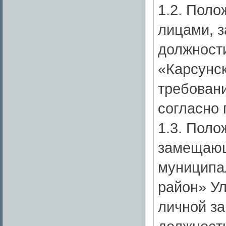
1.2. Поло
лицами, 
должност
«Карсунс
требован
согласно
1.3. Поло
замещающ
муниципа
район» Ул
личной з