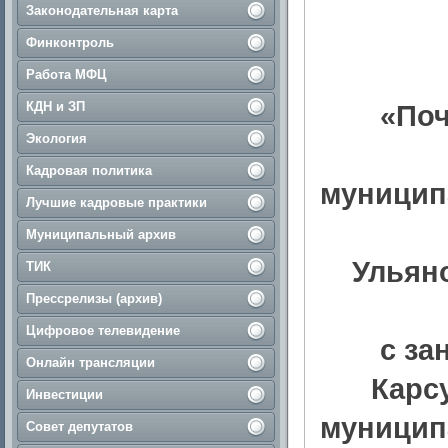
Законодательная карта
Финконтроль
Работа МФЦ
КДН и ЗП
«Поч
Экология
Кадровая политика
муницип
Лучшие кадровые практики
Муниципальный архив
Ульян
ТИК
Прессрелизы (архив)
Цифровое телевидение
с за
Онлайн трансляции
Карс
Инвестиции
муницип
Совет депутатов