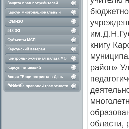
Защита прав потребителей
бюджетно
Карсун многонациональный
учрежден
КУМИЗО
518 ФЗ
им.Д.Н.Гу
Субъекты МСП
книгу Кар
Карсунский ветеран
муниципа
Контрольно-счётная палата МО
район» Ул
Карсун читающий
педагогич
Акция "Роди патриота в День
России"
Развитие правовой грамотности
деятельн
многолетн
образован
области, 