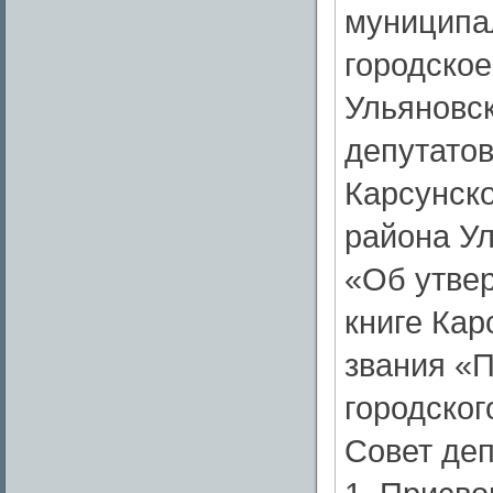
муниципа
городское
Ульяновс
депутато
Карсунско
района Ул
«Об утве
книге Кар
звания «
городског
Совет деп