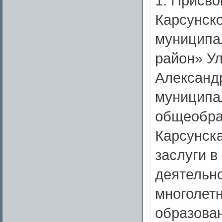
1. Присво
Карсунско
муниципа
район» У
Александ
муниципа
общеобра
Карсунска
заслуги в
деятельн
многолетн
образован