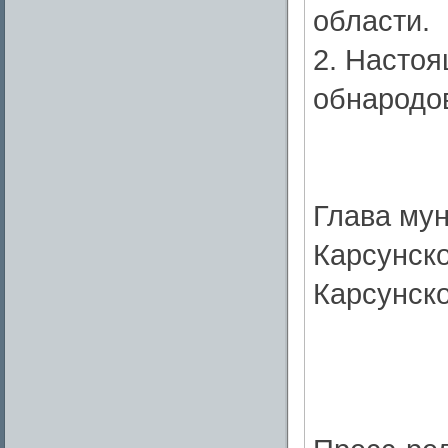
области.
2. Насто
обнародо
Глава му
Карсунско
Карсунско