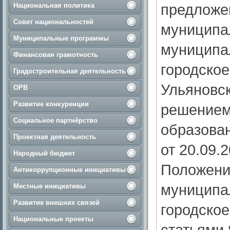
предложе
Национальная политика
Совет национальностей
муниципа
Муниципальные программы
муниципа
Финансовая грамотность
городское
Градостроительная деятельность
Ульяновск
ОРВ
Развитие конкуренции
решением
Социальное партнёрство
образован
Проектная деятельность
от 20.09.
Народный бюджет
Положени
Антикоррупционные инициативы
муниципа
Местные инициативы
Развитие внешних связей
городское
Национальные проекты
статьями 