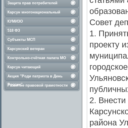
Защита прав потребителей
образован
Карсун многонациональный
Совет деп
КУМИЗО
518 ФЗ
1. Принят
Субъекты МСП
проекту и
Карсунский ветеран
муниципа
Контрольно-счётная палата МО
городское
Карсун читающий
Ульяновск
Акция "Роди патриота в День
России"
Развитие правовой грамотности
публичных
2. Внести
Карсунско
района Ул