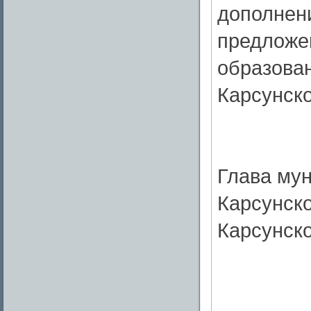
дополнен
предложе
образован
Карсунско
Глава му
Карсунско
Карсунско