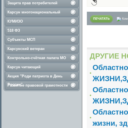
Защита прав потребителей
Карсун многонациональный
ПЕЧАТАТЬ
Ком
КУМИЗО
518 ФЗ
Субъекты МСП
Карсунский ветеран
ДРУГИЕ Н
Контрольно-счётная палата МО
Областн
Карсун читающий
Акция "Роди патриота в День
ЖИЗНИ,З
России"
Развитие правовой грамотности
Областн
ЖИЗНИ,З
Областно
жизни, з