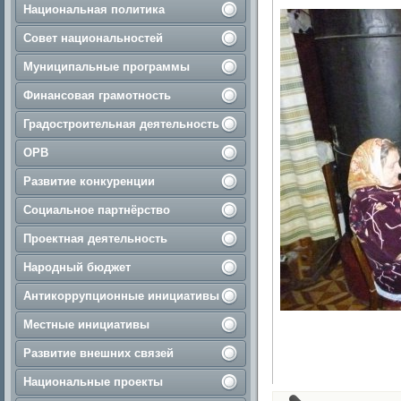
Национальная политика
Совет национальностей
Муниципальные программы
Финансовая грамотность
Градостроительная деятельность
ОРВ
Развитие конкуренции
Социальное партнёрство
Проектная деятельность
Народный бюджет
Антикоррупционные инициативы
Местные инициативы
Развитие внешних связей
Национальные проекты