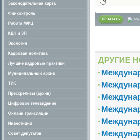
Законодательная карта
Финконтроль
ПЕЧАТАТЬ
Ком
Работа МФЦ
КДН и ЗП
Экология
Кадровая политика
ДРУГИЕ Н
Лучшие кадровые практики
Междунар
Муниципальный архив
Междунар
ТИК
Прессрелизы (архив)
Междунар
Цифровое телевидение
Междунар
Онлайн трансляции
Междунар
Инвестиции
Междунар
Совет депутатов