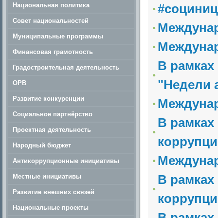
Национальная политика
#социниц
Совет национальностей
Междунар
Муниципальные программы
Междунар
Финансовая грамотность
В рамках
Градостроительная деятельность
"Недели 
ОРВ
Развитие конкуренции
Междунар
Социальное партнёрство
В рамках
Проектная деятельность
коррупци
Народный бюджет
Междунар
Антикоррупционные инициативы
В рамках
Местные инициативы
Развитие внешних связей
коррупци
Национальные проекты
В рамках