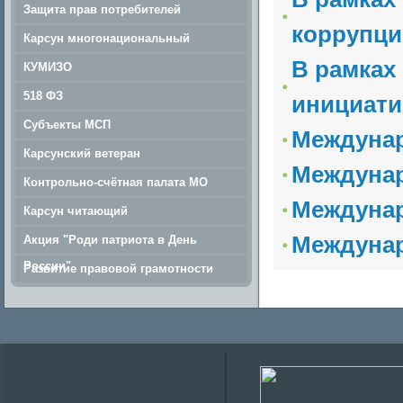
Защита прав потребителей
коррупци
Карсун многонациональный
В рамках
КУМИЗО
518 ФЗ
инициати
Субъекты МСП
Междунар
Карсунский ветеран
Междунар
Контрольно-счётная палата МО
Междунар
Карсун читающий
Междунар
Акция "Роди патриота в День
России"
Развитие правовой грамотности