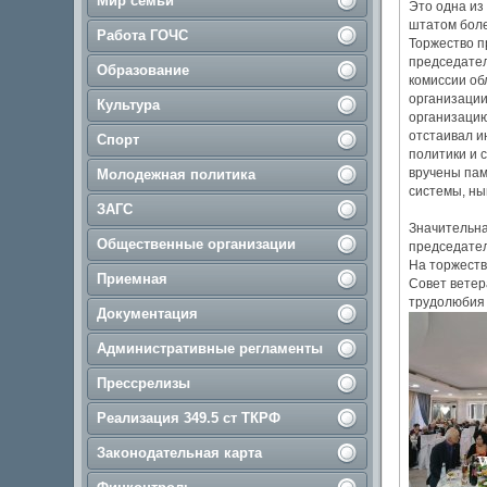
Мир семьи
Это одна из
штатом боле
Работа ГОЧС
Торжество п
председател
Образование
комиссии об
организации
Культура
организацию
отстаивал и
Спорт
политики и 
вручены пам
Молодежная политика
системы, ны
ЗАГС
Значительна
Общественные организации
председател
На торжеств
Приемная
Совет ветер
трудолюбия
Документация
Административные регламенты
Прессрелизы
Реализация 349.5 ст ТКРФ
Законодательная карта