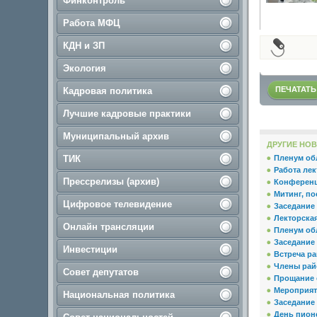
Финконтроль
Работа МФЦ
КДН и ЗП
Экология
ПЕЧАТАТЬ
Кадровая политика
Лучшие кадровые практики
Муниципальный архив
ДРУГИЕ НОВ
ТИК
Пленум об
Работа ле
Прессрелизы (архив)
Конференц
Митинг, п
Цифровое телевидение
Заседание
Лекторска
Онлайн трансляции
Пленум об
Заседание 
Инвестиции
Встреча ра
Члены райо
Совет депутатов
Прощание 
Мероприяти
Национальная политика
Заседание
День пион