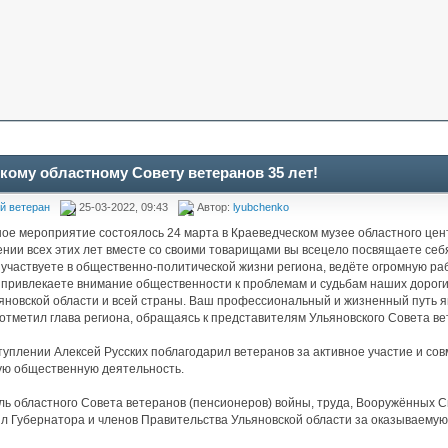
кому областному Совету ветеранов 35 лет!
й ветеран
25-03-2022, 09:43
Автор:
lyubchenko
ое мероприятие состоялось 24 марта в Краеведческом музее областного цен
нии всех этих лет вместе со своими товарищами вы всецело посвящаете се
 участвуете в общественно-политической жизни региона, ведёте огромную р
 привлекаете внимание общественности к проблемам и судьбам наших дорогих
яновской области и всей страны. Ваш профессиональный и жизненный путь 
 отметил глава региона, обращаясь к представителям Ульяновского Совета в
туплении Алексей Русских поблагодарил ветеранов за активное участие и сов
ую общественную деятельность.
ь областного Совета ветеранов (пенсионеров) войны, труда, Вооружённых 
л Губернатора и членов Правительства Ульяновской области за оказываемую