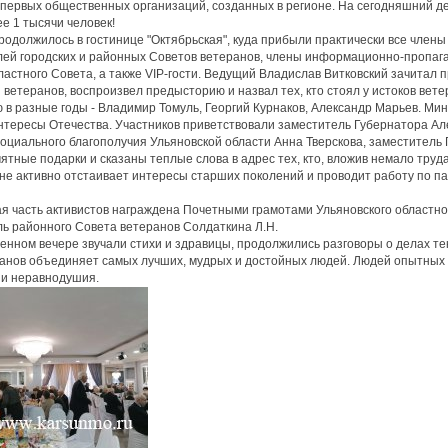
 первых общественных организаций, созданных в регионе. На сегодняшний д
е 1 тысячи человек!
родолжилось в гостинице "Октябрьская", куда прибыли практически все члены
ей городских и районных Советов ветеранов, члены информационно-пропага
ластного Совета, а также VIP-гости. Ведущий Владислав Витковский зачитал
 ветеранов, воспроизвел предысторию и назвал тех, кто стоял у истоков вете
 в разные годы - Владимир Томуль, Георгий Курнаков, Александр Марьев. Мин
нтересы Отечества. Участников приветствовали заместитель Губернатора Ал
социального благополучия Ульяновской области Анна Тверскова, заместител
ятные подарки и сказаны теплые слова в адрес тех, кто, вложив немало труд
не активно отстаивает интересы старших поколений и проводит работу по п
я часть активистов награждена Почетными грамотами Ульяновского областно
ь районного Совета ветеранов Солдаткина Л.Н.
енном вечере звучали стихи и здравицы, продолжились разговоры о делах те
анов объединяет самых лучших, мудрых и достойных людей. Людей опытных
 и неравнодушия.