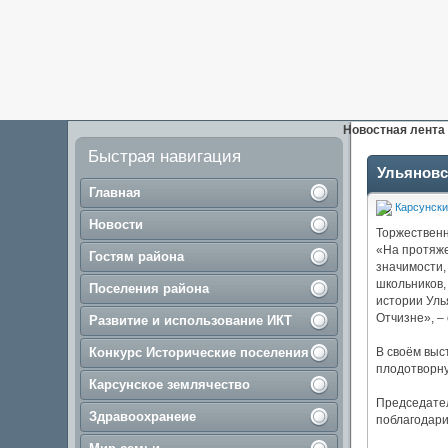
Новостная лента
Быстрая навигация
Ульяновс
Главная
Карсунски
Новости
Торжественн
«На протяже
Гостям района
значимости,
школьников,
Поселения района
истории Уль
Отчизне», –
Развитие и использование ИКТ
Конкурс Исторические поселения
В своём выс
плодотворн
Карсунское землячество
Председател
Здравоохранеие
поблагодари