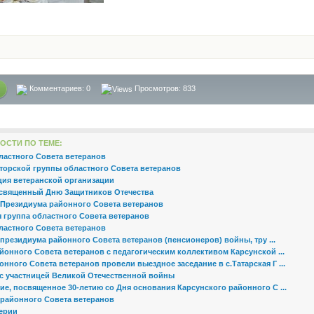
Комментариев:
0
Просмотров: 833
ОСТИ ПО ТЕМЕ:
ластного Совета ветеранов
кторской группы областного Совета ветеранов
ия ветеранской организации
освященный Дню Защитников Отечества
 Президиума районного Совета ветеранов
я группа областного Совета ветеранов
ластного Совета ветеранов
президиума районного Совета ветеранов (пенсионеров) войны, тру ...
йонного Совета ветеранов с педагогическим коллективом Карсунской ...
нного Совета ветеранов провели выездное заседание в с.Татарская Г ...
с участницей Великой Отечественной войны
е, посвященное 30-летию со Дня основания Карсунского районного С ...
 районного Совета ветеранов
ерии