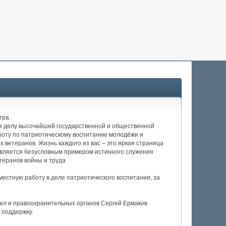
тра.
бя делу высочайшей государственной и общественной
аботу по патриотическому воспитанию молодёжи и
 ветеранов. Жизнь каждого из вас – это яркая страница
является безусловным примером истинного служения
етеранов войны и труда
местную работу в деле патриотического воспитания, за
Сил и правоохранительных органов Сергей Ермаков
 поддержку.