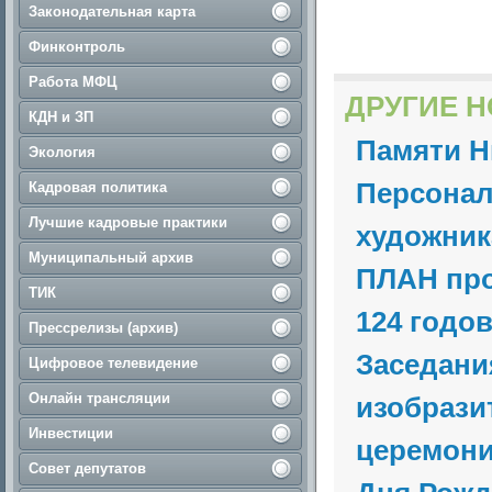
Законодательная карта
Финконтроль
Работа МФЦ
ДРУГИЕ Н
КДН и ЗП
Памяти Н
Экология
Персонал
Кадровая политика
Лучшие кадровые практики
художник
Муниципальный архив
ПЛАН про
ТИК
124 годов
Прессрелизы (архив)
Заседани
Цифровое телевидение
Онлайн трансляции
изобразит
Инвестиции
церемони
Совет депутатов