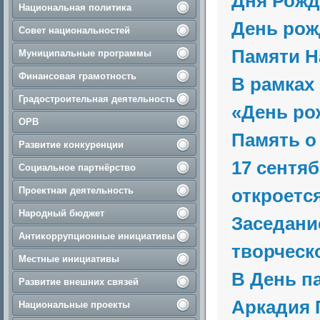
Дня Рожд
Национальная политика
День рож
Совет национальностей
Памяти Н
Муниципальные программы
Финансовая грамотность
В рамках
Градостроительная деятельность
«День ро
ОРВ
Память о
Развитие конкуренции
17 сентя
Социальное партнёрство
Проектная деятельность
откроется
Народный бюджет
Заседани
Антикоррупционные инициативы
творческо
Местные инициативы
В День п
Развитие внешних связей
Аркадия 
Национальные проекты