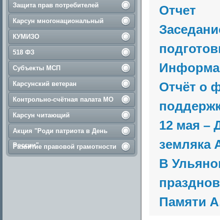
Защита прав потребителей
Отчет
Карсун многонациональный
Заседани
КУМИЗО
подготовк
518 ФЗ
Информа
Субъекты МСП
Отчёт о 
Карсунский ветеран
Контрольно-счётная палата МО
поддержк
Карсун читающий
12 мая –
Акция "Роди патриота в День
земляка А
России"
Развитие правовой грамотности
В Ульяно
празднова
Памяти А