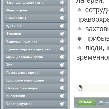
лагерей;
Законодательная карта
🔸 сотруд
Финконтроль
правоохр
Работа МФЦ
КДН и ЗП
🔸 вахтов
Экология
🔸 прибыв
Кадровая политика
🔸 люди, 
Лучшие кадровые практики
временно
Муниципальный архив
ТИК
Прессрелизы (архив)
Цифровое телевидение
Онлайн трансляции
Инвестиции
ПЕЧАТАТЬ
Ком
Совет депутатов