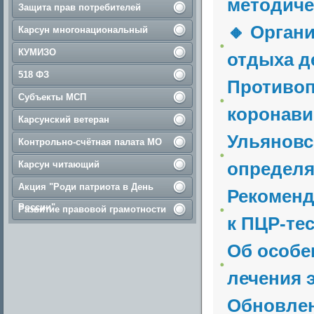
методиче
Защита прав потребителей
🔸 Орган
Карсун многонациональный
КУМИЗО
отдыха д
518 ФЗ
Противоп
Субъекты МСП
коронави
Карсунский ветеран
Ульяновс
Контрольно-счётная палата МО
определ
Карсун читающий
Акция "Роди патриота в День
Рекоменд
России"
Развитие правовой грамотности
к ПЦР-тес
Об особе
лечения 
Обновлен