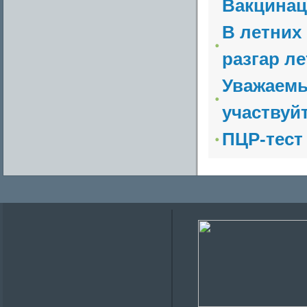
Вакцинац
В летних
разгар ле
Уважаемы
участвуйт
ПЦР-тест