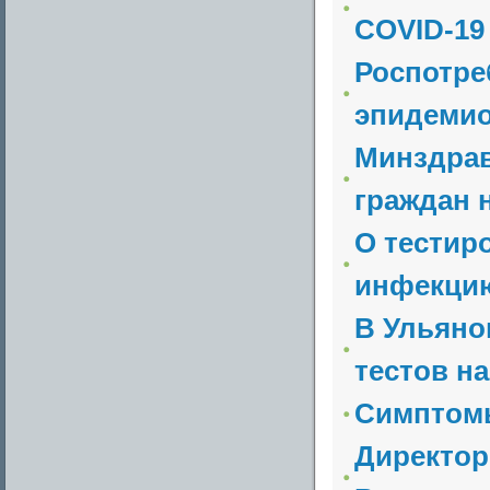
COVID-19
Роспотре
эпидемио
Минздрав
граждан 
О тестир
инфекцию
В Ульяно
тестов на
Симптомы
Директор