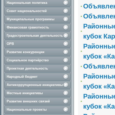
Национальная политика
Объявле
Совет национальностей
Объявле
Муниципальные программы
Районные
Финансовая грамотность
кубок Ка
Градостроительная деятельность
ОРВ
Районные
Развитие конкуренции
кубок «К
Социальное партнёрство
Объявле
Проектная деятельность
Районные
Народный бюджет
кубок «К
Антикоррупционные инициативы
Местные инициативы
Районные
Развитие внешних связей
кубок «К
Национальные проекты