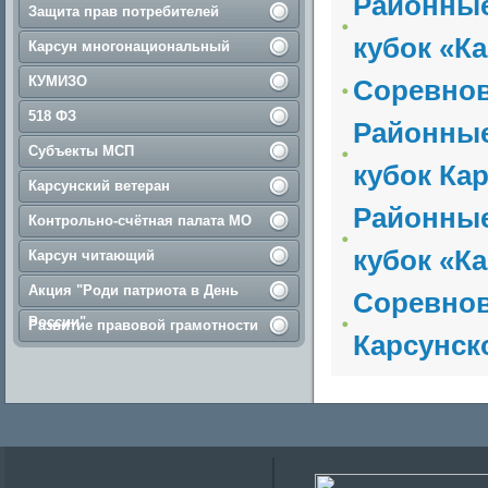
Районные
Защита прав потребителей
кубок «К
Карсун многонациональный
КУМИЗО
Соревнов
518 ФЗ
Районные
Субъекты МСП
кубок Ка
Карсунский ветеран
Районные
Контрольно-счётная палата МО
кубок «К
Карсун читающий
Акция "Роди патриота в День
Соревнов
России"
Развитие правовой грамотности
Карсунск