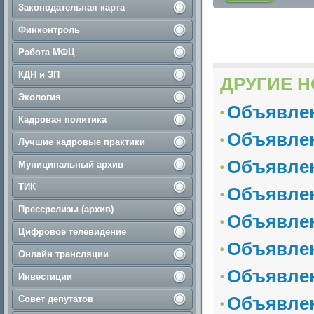
Законодательная карта
Финконтроль
Работа МФЦ
КДН и ЗП
ДРУГИЕ Н
Экология
Объявле
Кадровая политика
Объявле
Лучшие кадровые практики
Объявле
Муниципальный архив
ТИК
Объявле
Прессрелизы (архив)
Объявле
Цифровое телевидение
Объявле
Онлайн трансляции
Объявле
Инвестиции
Объявле
Совет депутатов