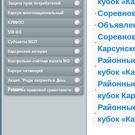
кубок «К
Защита прав потребителей
Соревнов
Карсун многонациональный
КУМИЗО
Объявле
518 ФЗ
Соревнов
Субъекты МСП
Карсунск
Карсунский ветеран
Районные
Контрольно-счётная палата МО
кубок «К
Карсун читающий
Акция "Роди патриота в День
Районные
России"
Развитие правовой грамотности
кубок Ка
Районные
кубок «К