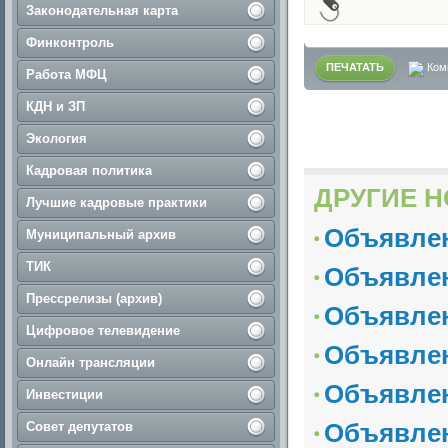
Законодательная карта
Финконтроль
ПЕЧАТАТЬ
Ком
Работа МФЦ
КДН и ЗП
Экология
Кадровая политика
ДРУГИЕ Н
Лучшие кадровые практики
Объявле
Муниципальный архив
ТИК
Объявле
Прессрелизы (архив)
Объявле
Цифровое телевидение
Объявле
Онлайн трансляции
Объявле
Инвестиции
Объявле
Совет депутатов