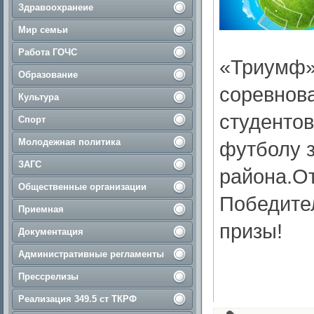
Здравоохранеие
Мир семьи
Работа ГОЧС
«Триумф»
Образование
соревнова
Культура
студенто
Спорт
Молодежная политика
футболу з
ЗАГС
района.От
Общественные организации
Победите
Приемная
призы!
Документация
Административные регламенты
Прессрелизы
Реализация 349.5 ст ТКРФ