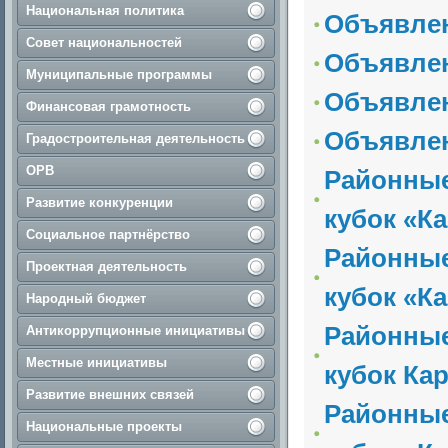
Национальная политика
Объявле
Совет национальностей
Объявле
Муниципальные программы
Объявле
Финансовая грамотность
Объявле
Градостроительная деятельность
ОРВ
Районные
Развитие конкуренции
кубок «К
Социальное партнёрство
Районные
Проектная деятельность
кубок «К
Народный бюджет
Районные
Антикоррупционные инициативы
Местные инициативы
кубок Ка
Развитие внешних связей
Районные
Национальные проекты