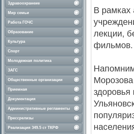
Здравоохранеие
В рамках
Мир семьи
учрежден
Работа ГОЧС
лекции, б
Образование
Культура
фильмов.
Спорт
Молодежная политика
Напомним
ЗАГС
Морозова 
Общественные организации
здоровья 
Приемная
Документация
Ульяновск
Административные регламенты
популяриз
Прессрелизы
населени
Реализация 349.5 ст ТКРФ