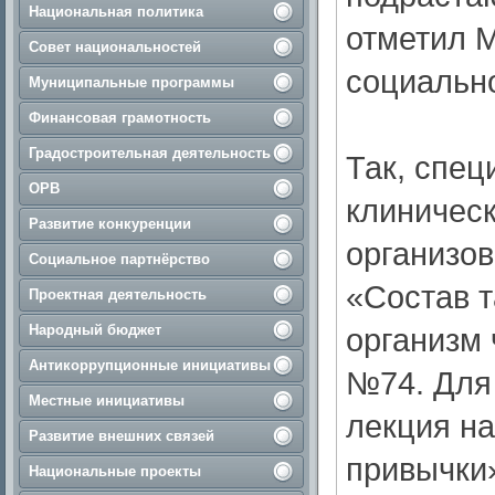
Национальная политика
отметил М
Совет национальностей
социальн
Муниципальные программы
Финансовая грамотность
Градостроительная деятельность
Так, спец
ОРВ
клиничес
Развитие конкуренции
организо
Социальное партнёрство
«Состав т
Проектная деятельность
Народный бюджет
организм 
Антикоррупционные инициативы
№74. Для
Местные инициативы
лекция на
Развитие внешних связей
привычки
Национальные проекты