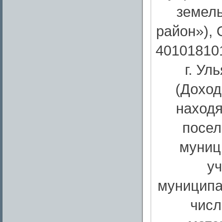
земел
район»),
40101810
г. Ул
(Доход
находя
посел
муниц
у
муниципа
числ