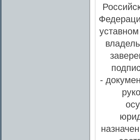
Российс
Федераци
уставном
владель
завере
подпис
- докуме
рук
осу
юрид
назначен