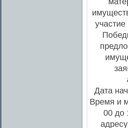
мате
имуществ
участие
Победи
предло
имуще
зая
Дата нач
Время и м
00 до 
адресу