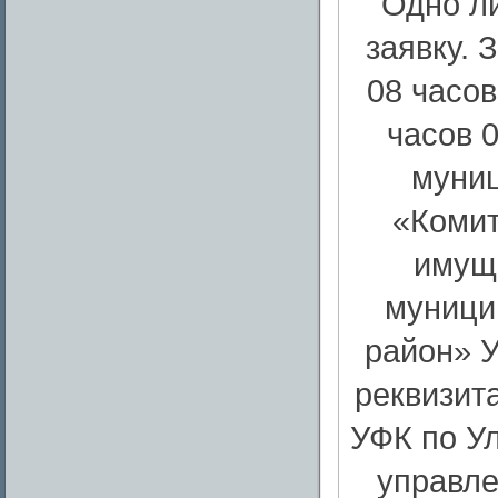
Одно ли
заявку. 
08 часов
часов 0
муниц
«Комит
имущ
муници
район» 
реквизит
УФК по У
управл