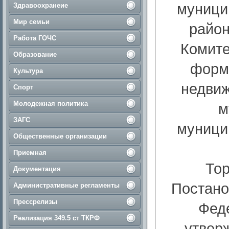
муници
Здравоохранеие
Мир семьи
район
Работа ГОЧС
Комите
Образование
форме
Культура
недвиж
Спорт
Молодежная политика
м
ЗАГС
муници
Общественные организации
Приемная
Тор
Документация
Постано
Административные регламенты
Прессрелизы
Феде
Реализация 349.5 ст ТКРФ
утвер