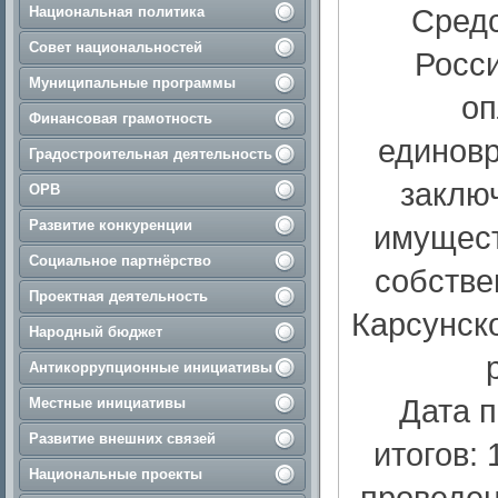
Средс
Национальная политика
Совет национальностей
Росси
Муниципальные программы
оп
Финансовая грамотность
единовр
Градостроительная деятельность
заклю
ОРВ
Развитие конкуренции
имущест
Социальное партнёрство
собстве
Проектная деятельность
Карсунско
Народный бюджет
Антикоррупционные инициативы
Дата 
Местные инициативы
Развитие внешних связей
итогов: 
Национальные проекты
проведен