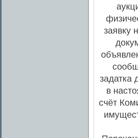
аукц
физиче
заявку 
докум
объявле
сообщ
задатка 
в наст
счёт Ком
имущест