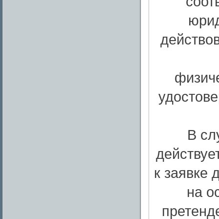
соот
юрид
действов
физиче
удостове
В сл
действуе
к заявке
на о
претенд