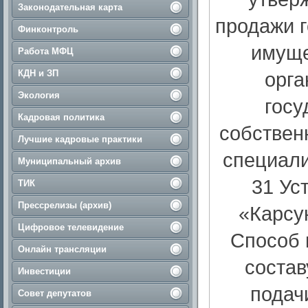
Законодательная карта
продажи 
Финконтроль
имуще
Работа МФЦ
КДН и ЗП
орга
Экология
госу
Кадровая политика
собствен
Лучшие кадровые практики
специали
Муниципальный архив
31 Ус
ТИК
Прессрелизы (архив)
«Карсу
Цифровое телевидение
Способ 
Онлайн трансляции
состав
Инвестиции
подач
Совет депутатов