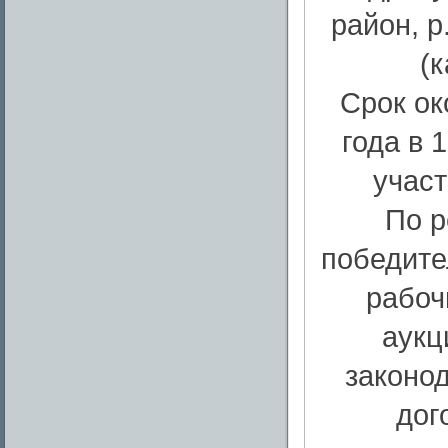
район, р
(к
Срок ок
года в 
участ
По р
победите
рабоч
аукц
законо
дог