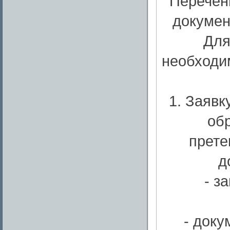
Перечен
докумен
Для
необходи
1. Заявк
об
прете
д
- з
- доку