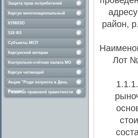
Защита прав потребителей
адресу
Карсун многонациональный
район, р
КУМИЗО
518 ФЗ
Субъекты МСП
Наименов
Карсунский ветеран
Лот №
Контрольно-счётная палата МО
Карсун читающий
1.1.
Акция "Роди патриота в День
России"
Развитие правовой грамотности
рыно
осно
стои
сост