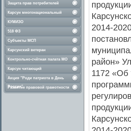
продукции
Защита прав потребителей
Карсун многонациональный
Карсунско
КУМИЗО
2014-202
518 ФЗ
постанов
Субъекты МСП
муниципа
Карсунский ветеран
район» Ул
Контрольно-счётная палата МО
Карсун читающий
1172 «Об
Акция "Роди патриота в День
программы
России"
Развитие правовой грамотности
регулиро
продукции
Карсунско
2014-202