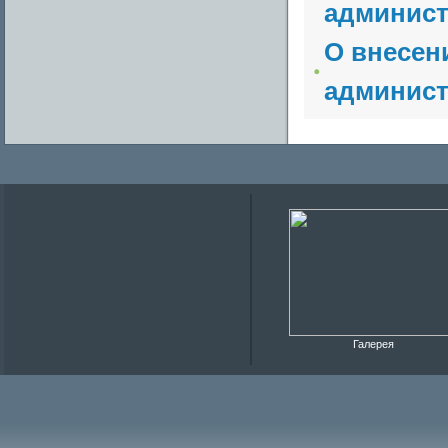
админист
О внесен
админист
Галерея