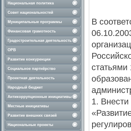
Национальная политика
Совет национальностей
В соответ
Муниципальные программы
06.10.20
Финансовая грамотность
Градостроительная деятельность
организац
ОРВ
Российск
Развитие конкуренции
статьями 
Социальное партнёрство
образован
Проектная деятельность
Народный бюджет
администра
Антикоррупционные инициативы
1. Внест
Местные инициативы
«Развитие
Развитие внешних связей
регулиро
Национальные проекты