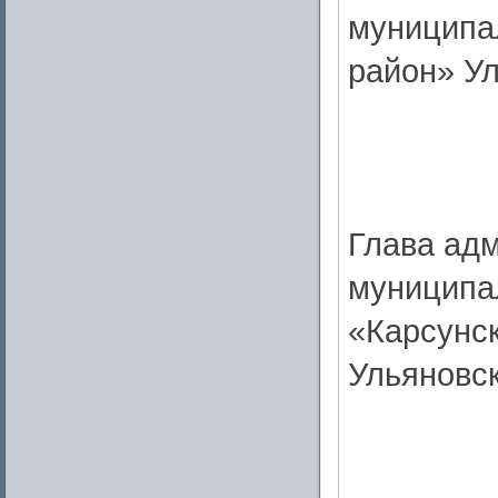
муниципа
район» Ул
Глава ад
муниципа
«Карсунс
Ульяновс