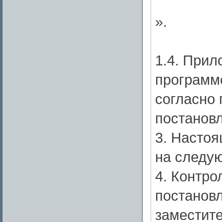
».
1.4. При
программе
согласно
постанов
3. Настоя
на следу
4. Контро
постановл
заместит