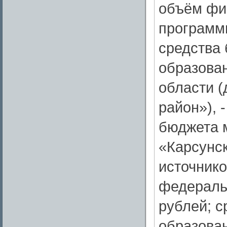
объём фи
программы
средства
образова
области 
район»), 
бюджета 
«Карсунск
источнико
федеральн
рублей; 
образова