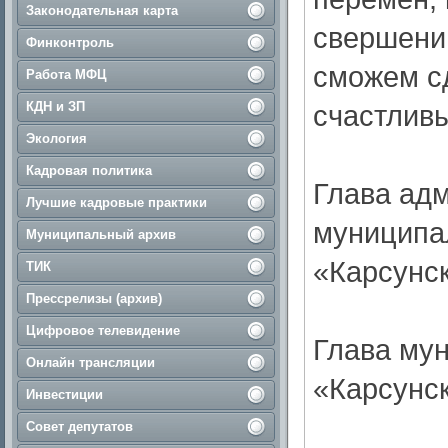
Законодательная карта
свершени
Финконтроль
сможем сд
Работа МФЦ
КДН и ЗП
счастливы
Экология
Кадровая политика
Глава ад
Лучшие кадровые практики
муниципа
Муниципальный архив
«Карсунск
ТИК
Прессрелизы (архив)
Цифровое телевидение
Глава му
Онлайн трансляции
«Карсунс
Инвестиции
Совет депутатов