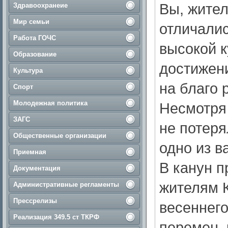
Вы, жител
Здравоохранеие
Мир семьи
отличали
Работа ГОЧС
высокой к
Образование
достижени
Культура
на благо 
Спорт
Молодежная политика
Несмотря
ЗАГС
не потеря
Общественные организации
одно из в
Приемная
В канун п
Документация
жителям К
Административные регламенты
Прессрелизы
весеннего
Реализация 349.5 ст ТКРФ
перемен, 