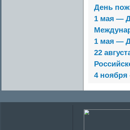
День пож
1 мая — 
Междунар
1 мая — 
22 август
Российск
4 ноября