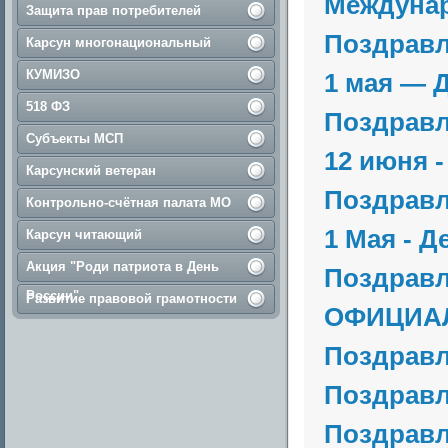
Междуна
Защита прав потребителей
Поздравл
Карсун многонациональный
КУМИЗО
1 мая — 
518 ФЗ
Поздравл
Субъекты МСП
12 июня 
Карсунский ветеран
Поздрав
Контрольно-счётная палата МО
1 Мая - Д
Карсун читающий
Акция "Роди патриота в День
Поздрав
России"
Развитие правовой грамотности
ОФИЦИА
Поздрав
Поздрав
Поздравл