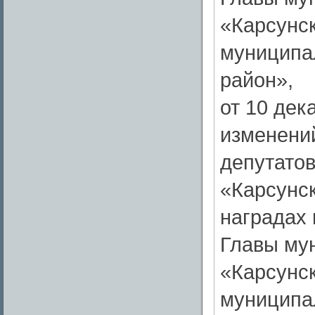
«Карсунс
муниципа
район»,
от 10 дек
изменени
депутато
«Карсунск
наградах
Главы му
«Карсунс
муниципа