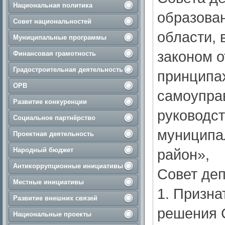
Национальная политика
образова
Совет национальностей
области, 
Муниципальные программы
законом о
Финансовая грамотность
Градостроительная деятельность
принципах
ОРВ
самоупра
Развитие конкуренции
руководст
Социальное партнёрство
муниципа
Проектная деятельность
Народный бюджет
район»,
Антикоррупционные инициативы
Совет деп
Местные инициативы
1. Призн
Развитие внешних связей
решения 
Национальные проекты