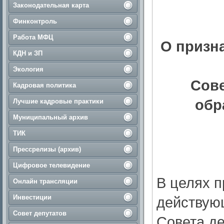
Законодательная карта
Финконтроль
Работа МФЦ
О призн
КДН и ЗП
Экология
Сове
Кадровая политика
обр
Лучшие кадровые практики
Муниципальный архив
ТИК
Прессрелизы (архив)
Цифровое телевидение
В целях п
Онлайн трансляции
Инвестиции
действую
Совет депутатов
Совета д