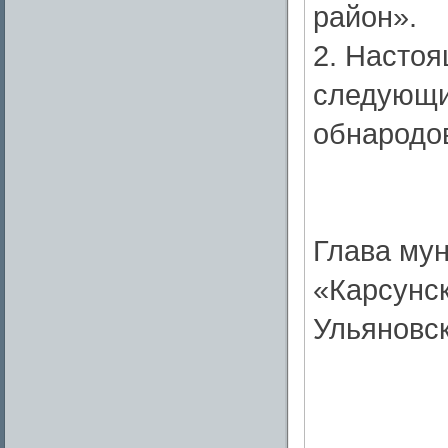
район».
2. Настоя
следующи
обнародо
Глава му
«Карсунс
Ульяновс