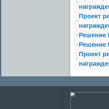
награжден
Проект р
награжде
Решение №
Решение №
Проект р
награжде