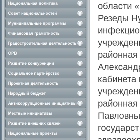
области «
Национальная политика
Совет национальностей
Резеды Н
Муниципальные программы
инфекцион
Финансовая грамотность
учрежден
Градостроительная деятельность
районная
ОРВ
Развитие конкуренции
Александ
Социальное партнёрство
кабинета 
Проектная деятельность
учрежден
Народный бюджет
районная
Антикоррупционные инициативы
Павловны,
Местные инициативы
Развитие внешних связей
государс
Национальные проекты
здравоох