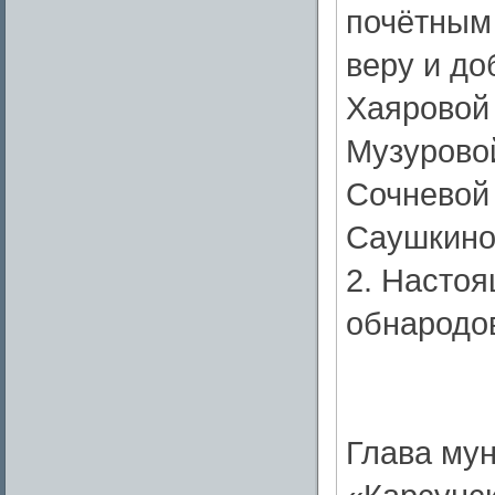
почётным
веру и до
Хаяровой
Музурово
Сочневой
Саушкино
2. Насто
обнародо
Глава му