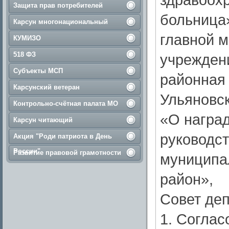
Защита прав потребителей
больница
Карсун многонациональный
главной м
КУМИЗО
518 ФЗ
учрежден
Субъекты МСП
районная 
Карсунский ветеран
Ульяновск
Контрольно-счётная палата МО
«О наград
Карсун читающий
руководст
Акция "Роди патриота в День
России"
Развитие правовой грамотности
муниципа
район»,
Совет деп
1. Соглас