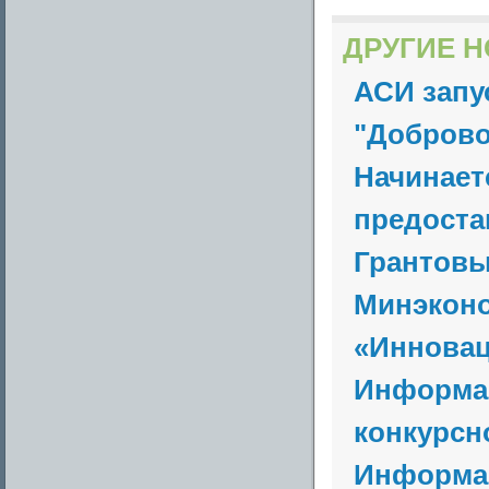
ДРУГИЕ Н
АСИ запу
"Доброво
Начинает
предостав
Грантовы
Минэконо
«Инновац
Информац
конкурсно
Информац