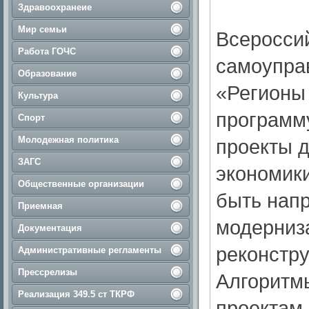
Здравоохранеие
Мир семьи
Всеросси
Работа ГОЧС
самоупра
Образование
«Регионы
Культура
программ
Спорт
Молодежная политика
проекты 
ЗАГС
экономик
Общественные организации
быть напр
Приемная
модерниз
Документация
реконстру
Административные регламенты
Прессрелизы
Алгоритм
Реализация 349.5 ст ТКРФ
проектам 