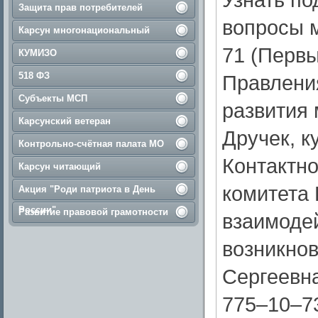
Защита прав потребителей
вопросы м
Карсун многонациональный
71 (Перв
КУМИЗО
518 ФЗ
Правлени
Субъекты МСП
развития
Карсунский ветеран
Дручек, к
Контрольно-счётная палата МО
Контактно
Карсун читающий
комитета 
Акция "Роди патриота в День
России"
Развитие правовой грамотности
взаимодей
возникнов
Сергеевна,
775–10–73