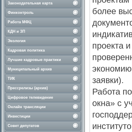
Законодательная карта
более выс
Финконтроль
документ
Работа МФЦ
КДН и ЗП
индикати
Экология
проекта и
Кадровая политика
проверенн
Лучшие кадровые практики
экономию
Муниципальный архив
заявки).
ТИК
Прессрелизы (архив)
Работа по
Цифровое телевидение
окна» с 
Онлайн трансляции
господдер
Инвестиции
институто
Совет депутатов