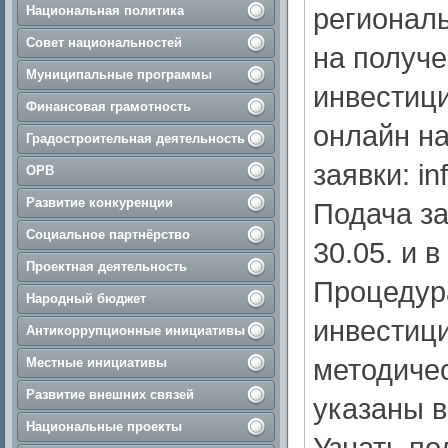
региональ
Национальная политика
Совет национальностей
на получ
Муниципальные программы
инвестици
Финансовая грамотность
онлайн на
Градостроительная деятельность
заявки: i
ОРВ
Развитие конкуренции
Подача за
Социальное партнёрство
30.05. и в
Проектная деятельность
Процедура
Народный бюджет
инвестици
Антикоррупционные инициативы
методиче
Местные инициативы
Развитие внешних связей
указаны в
Национальные проекты
Узнать по