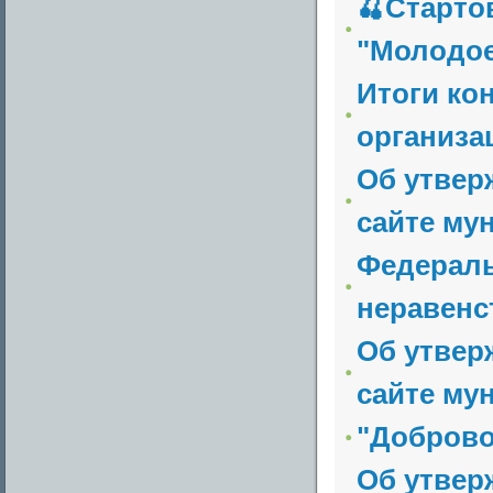
🍒Старто
"Молодое 
Итоги ко
организа
Об утвер
сайте му
Федераль
неравенс
Об утвер
сайте му
"Доброво
Об утвер