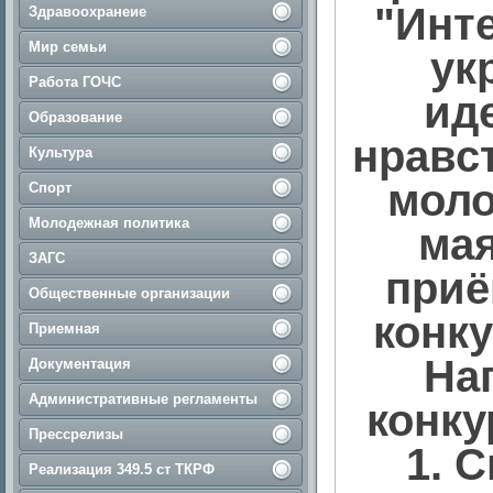
"Инт
Здравоохранеие
Мир семьи
ук
Работа ГОЧС
ид
Образование
нравс
Культура
моло
Спорт
Молодежная политика
мая
ЗАГС
приё
Общественные организации
конку
Приемная
На
Документация
Административные регламенты
конку
Прессрелизы
1. 
Реализация 349.5 ст ТКРФ