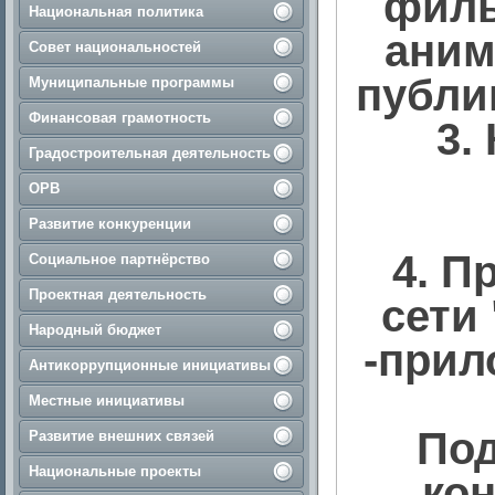
филь
Национальная политика
аним
Совет национальностей
публик
Муниципальные программы
Финансовая грамотность
3.
Градостроительная деятельность
ОРВ
Развитие конкуренции
4. П
Социальное партнёрство
Проектная деятельность
сети
Народный бюджет
-прил
Антикоррупционные инициативы
Местные инициативы
Под
Развитие внешних связей
Национальные проекты
кон