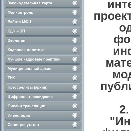
инт
Законодательная карта
проек
Финконтроль
Работа МФЦ
о
КДН и ЗП
фо
Экология
ин
Кадровая политика
мат
Лучшие кадровые практики
Муниципальный архив
мод
ТИК
публ
Прессрелизы (архив)
Цифровое телевидение
2
Онлайн трансляции
Инвестиции
"Ин
Совет депутатов