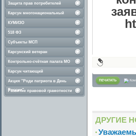
Защита прав потребителей
зая
Карсун многонациональный
h
КУМИЗО
518 ФЗ
Субъекты МСП
Карсунский ветеран
Контрольно-счётная палата МО
Карсун читающий
ПЕЧАТАТЬ
Ком
Акция "Роди патриота в День
России"
Развитие правовой грамотности
ДРУГИЕ Н
Уважаемы