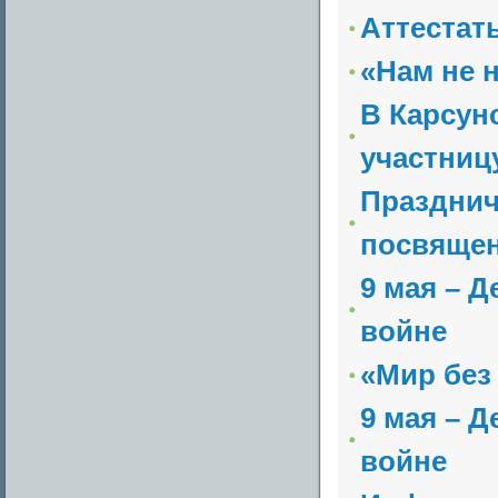
Аттестат
«Нам не 
В Карсун
участницу
Празднич
посвяще
9 мая – 
войне
«Мир без
9 мая – 
войне