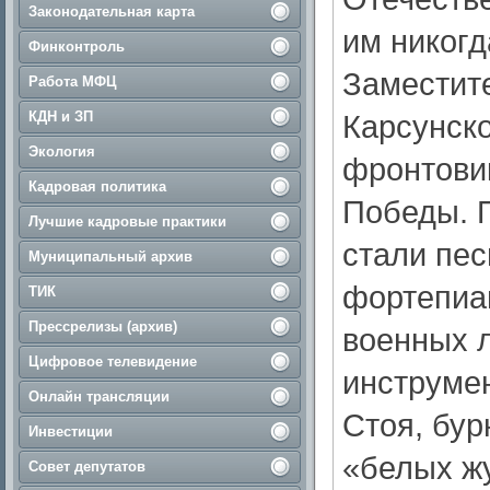
Законодательная карта
им никогд
Финконтроль
Заместит
Работа МФЦ
КДН и ЗП
Карсунско
Экология
фронтови
Кадровая политика
Победы. 
Лучшие кадровые практики
стали пес
Муниципальный архив
фортепиа
ТИК
Прессрелизы (архив)
военных л
Цифровое телевидение
инструме
Онлайн трансляции
Стоя, бу
Инвестиции
«белых ж
Совет депутатов