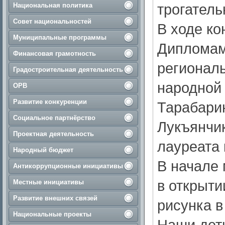
трогатель
Национальная политика
Совет национальностей
В ходе к
Муниципальные программы
Дипломам
Финансовая грамотность
региональ
Градостроительная деятельность
народной
ОРВ
Развитие конкуренции
Тарабари
Социальное партнёрство
Лукъянчи
Проектная деятельность
лауреата 
Народный бюджет
В начале 
Антикоррупционные инициативы
в открыти
Местные инициативы
Развитие внешних связей
рисунка в
Национальные проекты
Наши дет