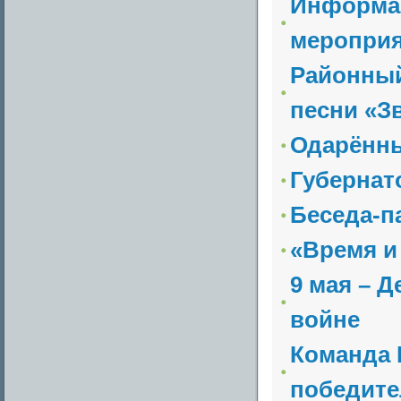
Информац
мероприя
Районный
песни «З
Одарённы
Губернат
Беседа-п
«Время и
9 мая – 
войне
Команда 
победител