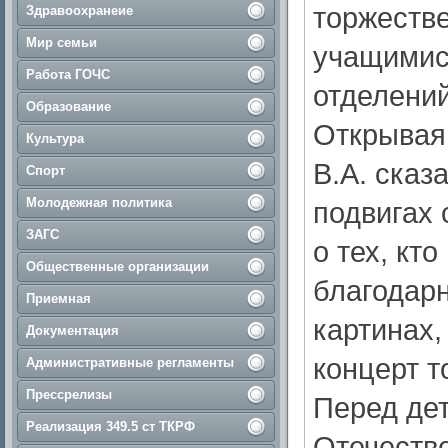
торжестве
Здравоохранеие
Мир семьи
учащимис
Работа ГОЧС
отделений
Образование
Открывая
Культура
В.А. сказ
Спорт
Молодежная политика
подвигах 
ЗАГС
о тех, кт
Общественные организации
благодар
Приемная
картинах,
Документация
концерт т
Административные регламенты
Прессрелизы
Перед де
Реализация 349.5 ст ТКРФ
Отечеств