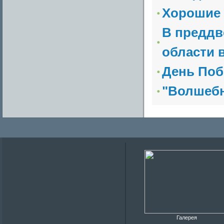
Хорошие 
В преддв
области 
День По
"Волшебн
Галерея