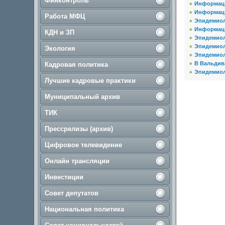
Финконтроль
Информаци
Информаци
Работа МФЦ
Эпидемиоло
Информаци
КДН и ЗП
Эпидемиоло
Эпидемиоло
Экология
Эпидемиол
В Вальдив
Кадровая политика
Эпидемиоло
Лучшие кадровые практики
Муниципальный архив
ТИК
Прессрелизы (архив)
Цифровое телевидение
Онлайн трансляции
Инвестиции
Совет депутатов
Национальная политика