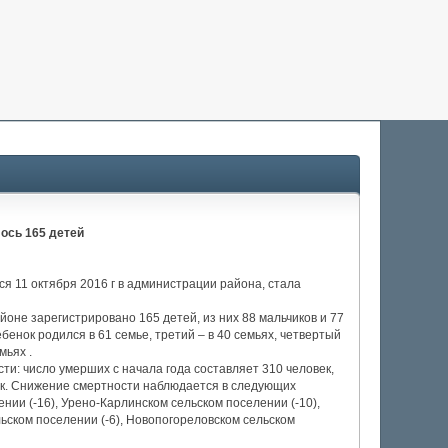
ось 165 детей
я 11 октября 2016 г в администрации района, стала
айоне зарегистрировано 165 детей, из них 88 мальчиков и 77
бенок родился в 61 семье, третий – в 40 семьях, четвертый
мьях .
и: число умерших с начала года составляет 310 человек,
ек. Снижение смертности наблюдается в следующих
нии (-16), Урено-Карлинском сельском поселении (-10),
льском поселении (-6), Новопогореловском сельском