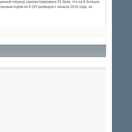
данный период зарегистрировано 91 брак, что на 6 больше,
ошлым годом на 8 (45 разводов с начала 2016 года, за
0
1
2
3
4
5
(голосов: 0)
(голосов: 0)