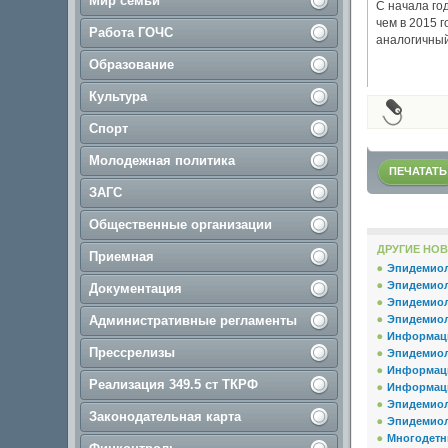
Мир семьи
С начала го
чем в 2015 
Работа ГОЧС
аналогичный
Образование
Культура
Спорт
Молодежная политика
ПЕЧАТАТЬ
ЗАГС
Общественные организации
ДРУГИЕ НОВ
Приемная
Эпидемиоло
Эпидемиоло
Документация
Эпидемиол
Административные регламенты
Эпидемиоло
Информаци
Прессрелизы
Эпидемиоло
Информаци
Реализация 349.5 ст ТКРФ
Информаци
Эпидемиоло
Законодательная карта
Эпидемиоло
Многодетн