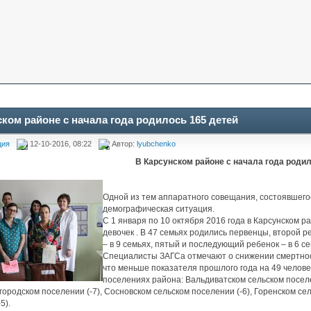
ском районе с начала года родилось 165 детей
ция
12-10-2016, 08:22
Автор:
lyubchenko
В Карсунском районе с начала года родил
Одной из тем аппаратного совещания, состоявшегос
демографическая ситуация.
С 1 января по 10 октября 2016 года в Карсунском р
девочек . В 47 семьях родились первенцы, второй ре
– в 9 семьях, пятый и последующий ребенок – в 6 се
Специалисты ЗАГСа отмечают о снижении смертност
что меньше показателя прошлого года на 49 челов
поселениях района: Вальдиватском сельском поселе
городском поселении (-7), Сосновском сельском поселении (-6), Горенском се
5).